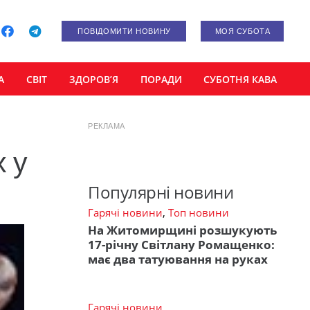
ПОВІДОМИТИ НОВИНУ
МОЯ СУБОТА
А
СВІТ
ЗДОРОВ’Я
ПОРАДИ
СУБОТНЯ КАВА
РЕКЛАМА
х у
Популярні новини
Гарячі новини
,
Топ новини
На Житомирщині розшукують
17-річну Світлану Ромащенко:
має два татуювання на руках
Гарячі новини