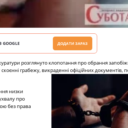
В GOOGLE
ДОДАТИ ЗАРАЗ
окуратури розглянуто клопотання про обрання запобі
скоєнні грабежу, викраденні офіційних документів, п
єння низки
 ухвалу про
тою без права