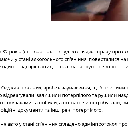
а 32 років (стосовно нього суд розглядає справу про с
аючи у стані алкогольного сп’яніння, поверталися на
у один з підозрюваних, спочатку на ґрунті ревнощів в
оїжджав повз них, зробив зауваження, щоб припинил
о відреагували, залишили потерпілого та рушили наз
о з кулаками та побили, а потім ще й пограбували, в
іційні документи та інші речі потерпілого.
ня авто у стані сп’яніння складено адмінпротокол про