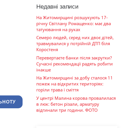
Недавні записи
На Житомирщині розшукують 17-
річну Світлану Ромащенко: має два
татуювання на руках
Семеро людей, серед них двоє дітей,
травмувалися у потрійній ДТП біля
Коростеня
Перевертаєте банки після закрутки?
Сучасні рекомендації радять робити
інакше
На Житомирщині за добу сталося 11
пожеж на відкритих територіях:
горіли трава і сміття
У центрі Малина корова провалилася
ЬНОТУ
в люк: бетон різали, арматуру
відгинали три години. ФОТО