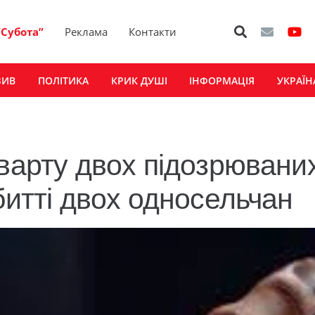
“Субота”
Реклама
Контакти
ЗИВ
ПОЛІТИКА
КРИК ДУШІ
ІНФОРМАЦІЯ
УКРАЇН
варту двох підозрювани
битті двох односельчан