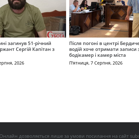
ні загинув 51-річний
Після погоні в центрі Бердич
ржант Сергій Капітан з
водій хоче отримати записи 
бодікамер і камер міста
ерпня, 2026
П’ятниця, 7 Серпня, 2026
Онлайн дозволяється лише за умови посилання на сайт subo