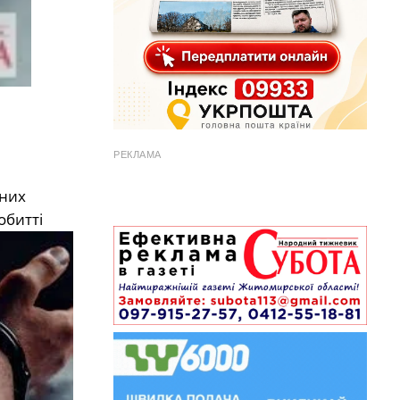
РЕКЛАМА
жних
обитті