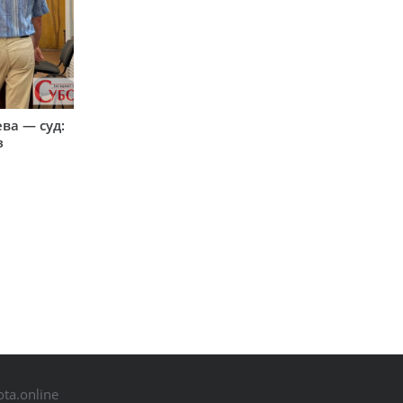
ева — суд:
з
ta.online