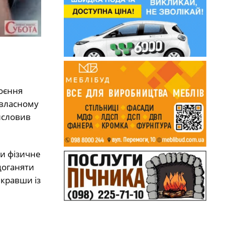
коєння
 власному
исловив
и фізичне
доганяти
икравши із