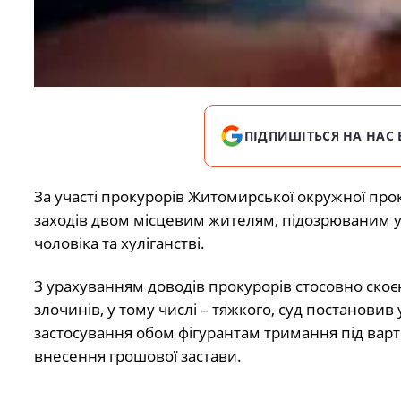
ПІДПИШІТЬСЯ НА НАС 
За участі прокурорів Житомирської окружної пр
заходів двом місцевим жителям, підозрюваним у 
чоловіка та хуліганстві.
З урахуванням доводів прокурорів стосовно ско
злочинів, у тому числі – тяжкого, суд постановив
застосування обом фігурантам тримання під вар
внесення грошової застави.