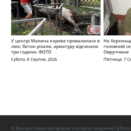
У центрі Малина корова провалилася в
На Херсонщи
люк: бетон різали, арматуру відгинали
головний се
три години. ФОТО
Овруччини
Субота, 8 Серпня, 2026
П’ятниця, 7 С
© Використання матеріалів з інтернет-видання Субота 