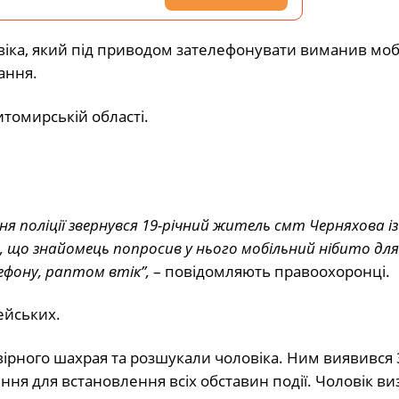
віка, який під приводом зателефонувати виманив мо
ання.
итомирській області.
 поліції звернувся 19-річний житель смт Черняхова із
 що знайомець попросив у нього мобільний нібито для 
фону, раптом втік”,
– повідомляють правоохоронці.
ейських.
вірного шахрая та розшукали чоловіка. Ним виявився 
ння для встановлення всіх обставин події. Чоловік в