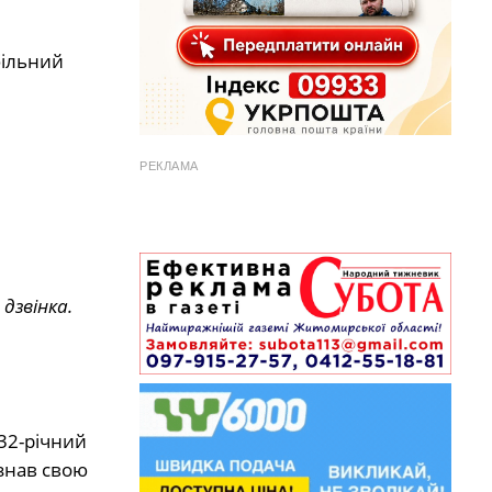
більний
РЕКЛАМА
дзвінка.
32-річний
изнав свою