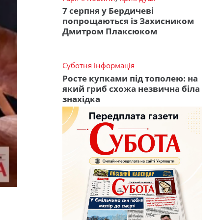
7 серпня у Бердичеві
попрощаються із Захисником
Дмитром Плаксюком
Суботня інформація
Росте купками під тополею: на
який гриб схожа незвична біла
знахідка