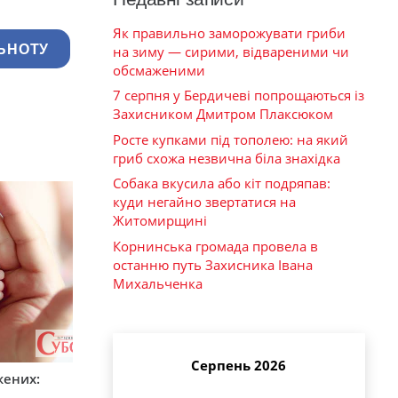
Як правильно заморожувати гриби
ЬНОТУ
на зиму — сирими, відвареними чи
обсмаженими
7 серпня у Бердичеві попрощаються із
Захисником Дмитром Плаксюком
Росте купками під тополею: на який
гриб схожа незвична біла знахідка
Собака вкусила або кіт подряпав:
куди негайно звертатися на
Житомирщині
Корнинська громада провела в
останню путь Захисника Івана
Михальченка
Серпень 2026
жених: