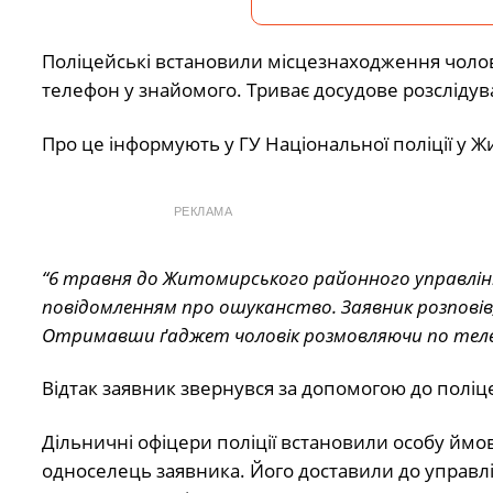
Поліцейські встановили місцезнаходження чоло
телефон у знайомого. Триває досудове розслідув
Про це інформують у ГУ Національної поліції у Ж
РЕКЛАМА
“6 травня до Житомирського районного управління
повідомленням про ошуканство. Заявник розповів,
Отримавши ґаджет чоловік розмовляючи по теле
Відтак заявник звернувся за допомогою до поліц
Дільничні офіцери поліції встановили особу ймо
односелець заявника. Його доставили до управлі