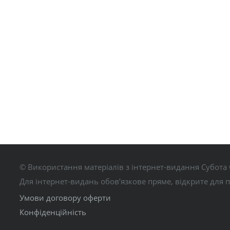
© Використання матеріалів з інтернет-видання Субота 
Для інтернет-видань обов’язкове пряме, відкрите для 
Умови договору оферти
Конфіденційність