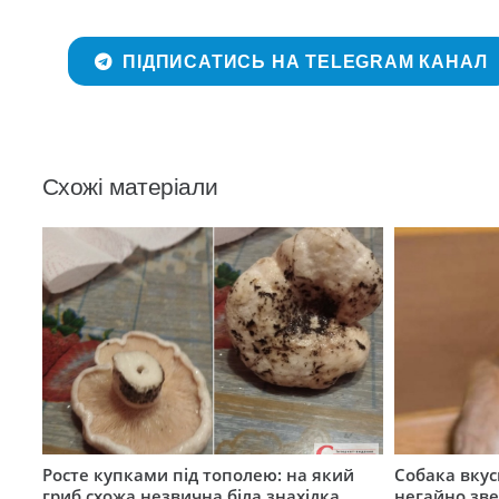
ПІДПИСАТИСЬ НА TELEGRAM КАНАЛ
Схожі матеріали
Росте купками під тополею: на який
Собака вкус
гриб схожа незвична біла знахідка
негайно зв