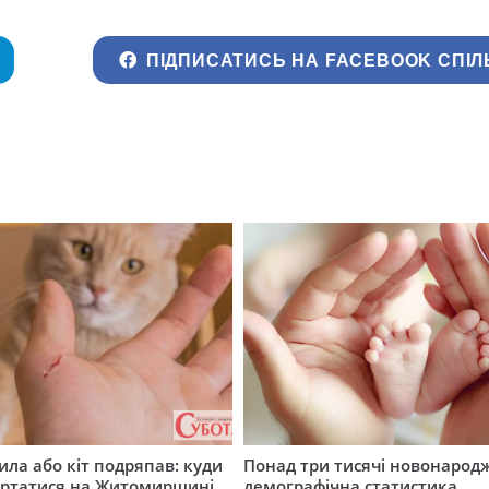
ПІДПИСАТИСЬ НА FACEBOOK СПІЛ
ила або кіт подряпав: куди
Понад три тисячі новонарод
ертатися на Житомирщині
демографічна статистика