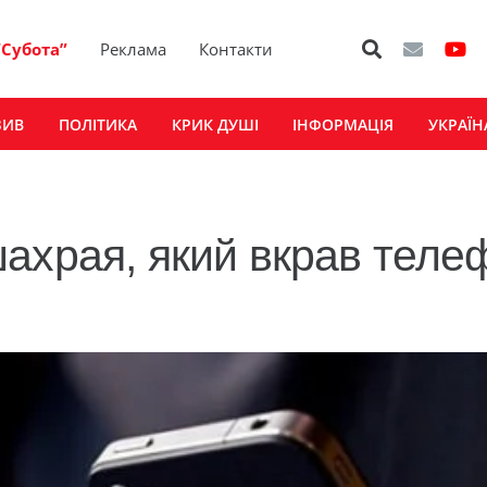
“Субота”
Реклама
Контакти
ЗИВ
ПОЛІТИКА
КРИК ДУШІ
ІНФОРМАЦІЯ
УКРАЇН
ахрая, який вкрав теле