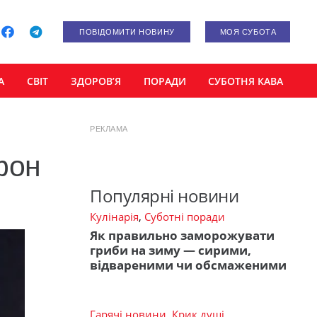
ПОВІДОМИТИ НОВИНУ
МОЯ СУБОТА
А
СВІТ
ЗДОРОВ’Я
ПОРАДИ
СУБОТНЯ КАВА
РЕКЛАМА
фон
Популярні новини
Кулінарія
,
Суботні поради
Як правильно заморожувати
гриби на зиму — сирими,
відвареними чи обсмаженими
Гарячі новини
,
Крик душі