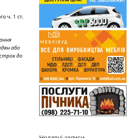
 ч. 1 ст.
ання
адян або
 строк до
Недавні записи