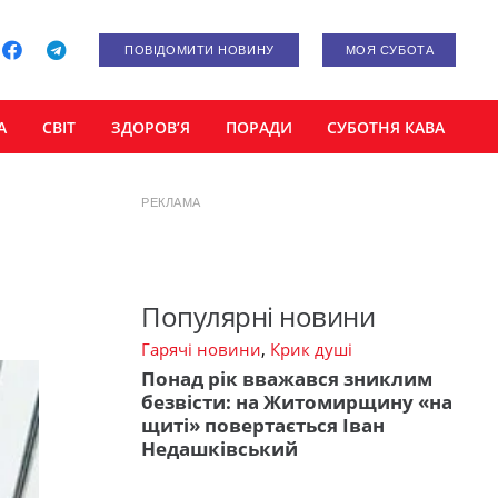
ПОВІДОМИТИ НОВИНУ
МОЯ СУБОТА
А
СВІТ
ЗДОРОВ’Я
ПОРАДИ
СУБОТНЯ КАВА
РЕКЛАМА
Популярні новини
Гарячі новини
,
Крик душі
Понад рік вважався зниклим
безвісти: на Житомирщину «на
щиті» повертається Іван
Недашківський