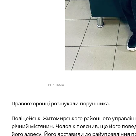
РЕКЛАМА
Правоохоронці розшукали порушника.
Поліцейські Житомирського районного управлін
річний містянин. Чоловік пояснив, що його повед
його адресу. Його доставили до райуправління по