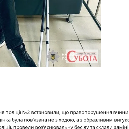
ня поліції №2 встановили, що правопорушення вчинив
інка була пов’язана не з ходою, а з образливим вигук
ліції, провели роз’яснювальну бесіду та склали адміні