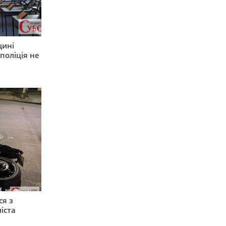
щині
поліція не
ся з
іста