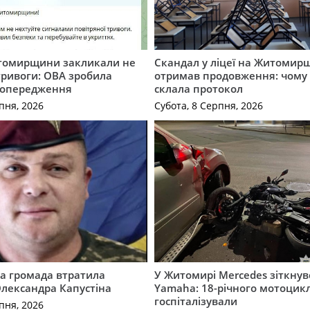
томирщини закликали не
Скандал у ліцеї на Житомир
тривоги: ОВА зробила
отримав продовження: чому 
попередження
склала протокол
пня, 2026
Субота, 8 Серпня, 2026
а громада втратила
У Житомирі Mercedes зіткнув
лександра Капустіна
Yamaha: 18-річного мотоцикл
госпіталізували
пня, 2026