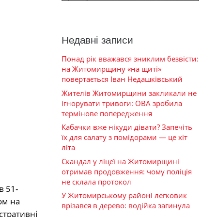
Недавні записи
Понад рік вважався зниклим безвісти:
на Житомирщину «на щиті»
повертається Іван Недашківський
Жителів Житомирщини закликали не
ігнорувати тривоги: ОВА зробила
термінове попередження
Кабачки вже нікуди дівати? Запечіть
їх для салату з помідорами — це хіт
літа
Скандал у ліцеї на Житомирщині
отримав продовження: чому поліція
не склала протокол
 51-
У Житомирському районі легковик
ом на
врізався в дерево: водійка загинула
стративні