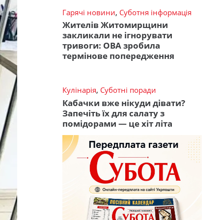
Гарячі новини
,
Суботня інформація
Жителів Житомирщини
закликали не ігнорувати
тривоги: ОВА зробила
термінове попередження
Кулінарія
,
Суботні поради
Кабачки вже нікуди дівати?
Запечіть їх для салату з
помідорами — це хіт літа