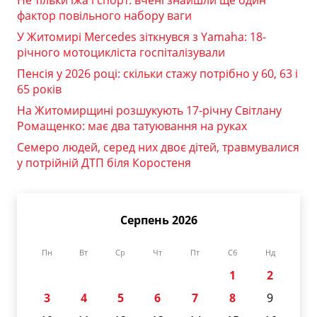
Не тільки їжа і спорт: вчені знайшли ще один
фактор повільного набору ваги
У Житомирі Mercedes зіткнувся з Yamaha: 18-
річного мотоцикліста госпіталізували
Пенсія у 2026 році: скільки стажу потрібно у 60, 63 і
65 років
На Житомирщині розшукують 17-річну Світлану
Ромащенко: має два татуювання на руках
Семеро людей, серед них двоє дітей, травмувалися
у потрійній ДТП біля Коростеня
Серпень 2026
Пн
Вт
Ср
Чт
Пт
Сб
Нд
1
2
3
4
5
6
7
8
9