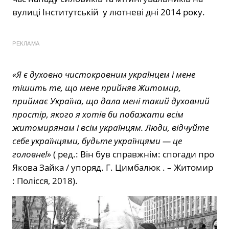
вулиці Інститутській у лютневі дні 2014 року.
РЕКЛАМА
«Я є духовно чистокровним українцем і мене
тішить те, що мене прийняв Житомир,
приймає Україна, що дала мені такий духовний
простір, якого я хотів би побажати всім
житомирянам і всім українцям. Люди, відчуйте
себе українцями, будьте українцями — це
головне!»
( ред.: Він був справжнім: спогади про
Якова Зайка / упоряд. Г. Цимбалюк . – Житомир
: Полісся, 2018).