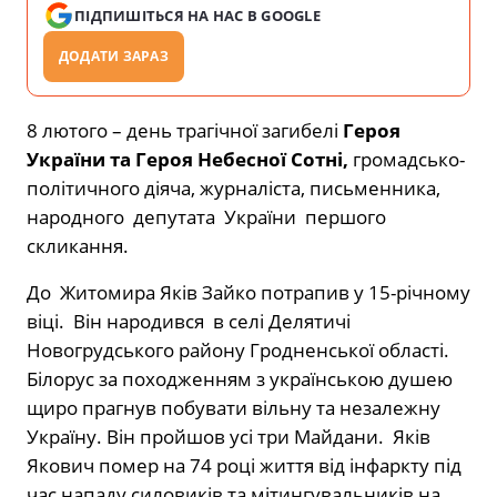
ПІДПИШІТЬСЯ НА НАС В GOOGLE
ДОДАТИ ЗАРАЗ
8 лютого – день трагічної загибелі
Героя
України та Героя Небесної Сотні
,
громадсько-
політичного діяча, журналіста, письменника,
народного депутата України першого
скликання.
До Житомира Яків Зайко потрапив у 15-річному
віці. Він народився в селі Делятичі
Новогрудського району Гродненської області.
Білорус за походженням з українською душею
щиро прагнув побувати вільну та незалежну
Україну. Він пройшов усі три Майдани. Яків
Якович помер на 74 році життя від інфаркту під
час нападу силовиків та мітингувальників на