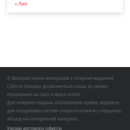
« Лип
© Використання матеріалів з інтернет-видання
Субота Онлайн дозволяється лише за умови
посилання на сайт subota.online
Для інтернет-видань обов’язкове пряме, відкрите
для пошукових систем гіперпосилання у першому
абзаці на конкретний матеріал.
Умови договору оферти