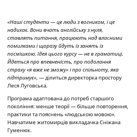
«Наші студенти — це люди з вогником, і це
надихає. Вони вчать англійську з нуля,
ставлять питання, працюють над власними
помилками і щоразу йдуть із занять із
посмішкою. Ідея цього курсу — не в граматиці.
Йдеться про впевненість, про подолання
страху «я вже не зможу» і про спільноту, яка
підтримує»
, — ділиться директорка простору
Леся Луговська.
Програма адаптована до потреб старшого
покоління: менше теорії — більше повторення,
практики та пояснень «людською мовою».
Навчатиме житомирців викладачка Сніжана
Гуменюк.