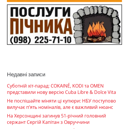
Недавні записи
Суботній хіт-парад: COKAINÉ, KODI та OMEN
представили нову версію Cuba Libre & Dolce Vita
Не поспішайте міняти ці купюри: НБУ поступово
вилучає п’ять номіналів, але є важливий нюанс
На Херсонщині загинув 51-річний головний
сержант Сергій Капітан з Овруччини