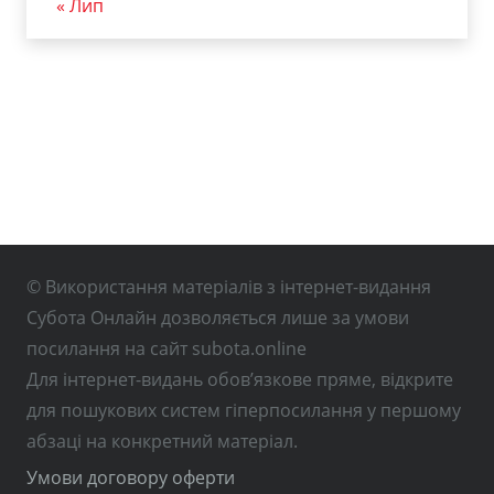
« Лип
© Використання матеріалів з інтернет-видання
Субота Онлайн дозволяється лише за умови
посилання на сайт subota.online
Для інтернет-видань обов’язкове пряме, відкрите
для пошукових систем гіперпосилання у першому
абзаці на конкретний матеріал.
Умови договору оферти