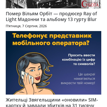
Помер Вільям Орбіт — продюсер Ray of
Light Мадонни та альбому 13 гурту Blur
П’ятниця, 7 Серпня, 2026
Жительці Звягельщини «оновили» SIM-
картку й завдали збитків на 31 тисячу