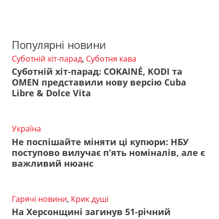
Популярні новини
Суботній хіт-парад
,
Суботня кава
Суботній хіт-парад: COKAINÉ, KODI та
OMEN представили нову версію Cuba
Libre & Dolce Vita
Україна
Не поспішайте міняти ці купюри: НБУ
поступово вилучає п’ять номіналів, але є
важливий нюанс
Гарячі новини
,
Крик душі
На Херсонщині загинув 51-річний