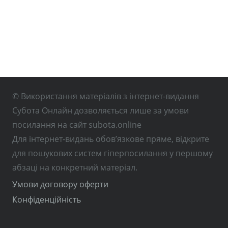
© Використання матеріалів з інтернет-видання
Субота Онлайн дозволяється лише за умови
посилання на сайт subota.online
Для інтернет-видань обов’язкове пряме, відкрите
для пошукових систем гіперпосилання у першому
абзаці на конкретний матеріал.
Умови договору оферти
Конфіденційність