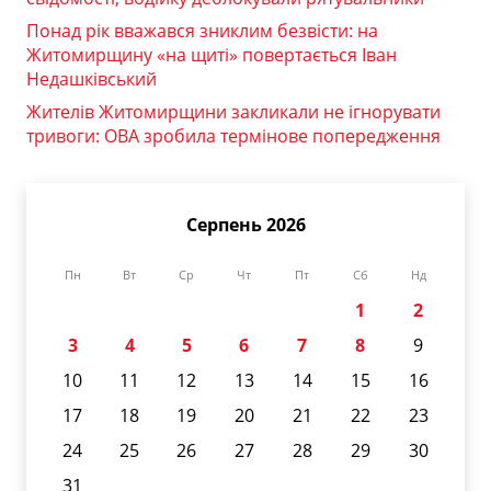
Понад рік вважався зниклим безвісти: на
Житомирщину «на щиті» повертається Іван
Недашківський
Жителів Житомирщини закликали не ігнорувати
тривоги: ОВА зробила термінове попередження
Серпень 2026
Пн
Вт
Ср
Чт
Пт
Сб
Нд
1
2
3
4
5
6
7
8
9
10
11
12
13
14
15
16
17
18
19
20
21
22
23
24
25
26
27
28
29
30
31