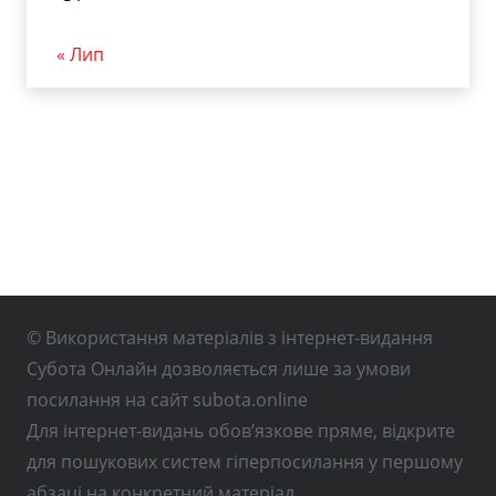
« Лип
© Використання матеріалів з інтернет-видання
Субота Онлайн дозволяється лише за умови
посилання на сайт subota.online
Для інтернет-видань обов’язкове пряме, відкрите
для пошукових систем гіперпосилання у першому
абзаці на конкретний матеріал.