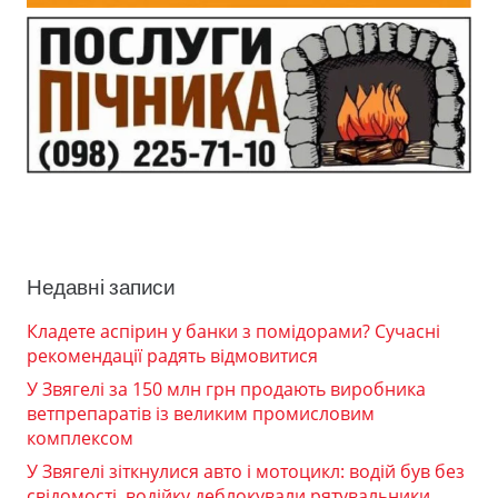
Недавні записи
Кладете аспірин у банки з помідорами? Сучасні
рекомендації радять відмовитися
У Звягелі за 150 млн грн продають виробника
ветпрепаратів із великим промисловим
комплексом
У Звягелі зіткнулися авто і мотоцикл: водій був без
свідомості, водійку деблокували рятувальники