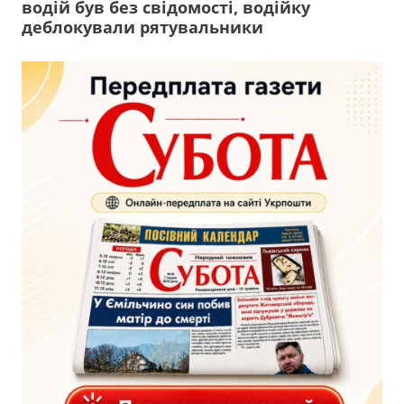
водій був без свідомості, водійку
деблокували рятувальники