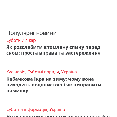
Популярні новини
Суботній лікар
Як розслабити втомлену спину перед
сном: проста вправа та застереження
Кулінарія
,
Суботні поради
,
Україна
Кабачкова ікра на зиму: чому вона
виходить водянистою і як виправити
помилку
Суботня інформація
,
Україна
Не всі пенсійні доплати призначають без