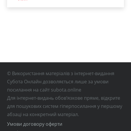
© Використання матеріалів з інтернет-видання
Субота Онлайн дозволяється лише за умови
посилання на сайт subota.online
Для інтернет-видань обов’язкове пряме, відкрите
для пошукових систем гіперпосилання у першому
абзаці на конкретний матеріал.
Умови договору оферти