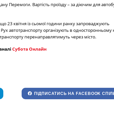
ану Перемоги. Вартість проїзду – за діючим для авто
, що 23 квітня із сьомої години ранку запроваджують
 Рух автотранспорту організують в односторонньому
ий транспорту перенаправлятимуть через місто.
аналі
Субота Онлайн
ПІДПИСАТИСЬ НА FACEBOOK СПІЛ