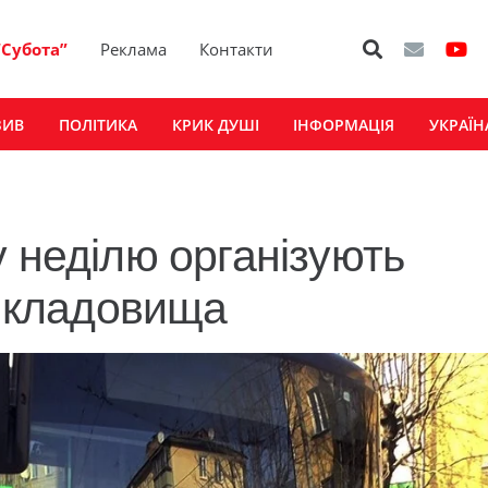
“Субота”
Реклама
Контакти
ЗИВ
ПОЛІТИКА
КРИК ДУШІ
ІНФОРМАЦІЯ
УКРАЇН
 неділю організують
о кладовища