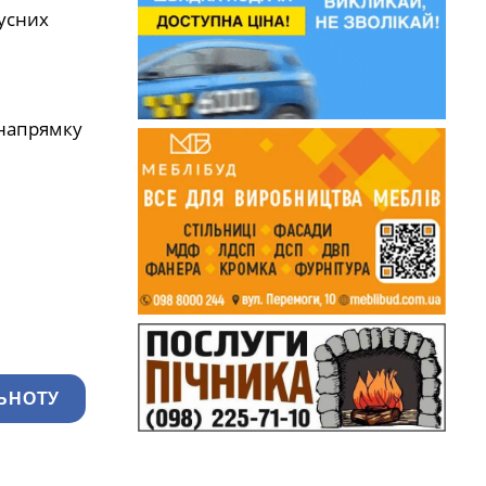
бусних
 напрямку
ЬНОТУ