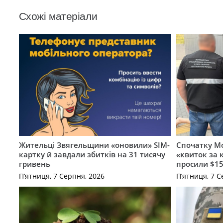
Схожі матеріали
Жительці Звягельщини «оновили» SIM-
Спочатку Мо
картку й завдали збитків на 31 тисячу
«квиток за 
гривень
просили $15
П’ятниця, 7 Серпня, 2026
П’ятниця, 7 С