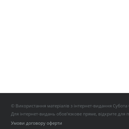
© Використання матеріалів з інтернет-видання Субота 
Для інтернет-видань обов’язкове пряме, відкрите для 
Умови договору оферти