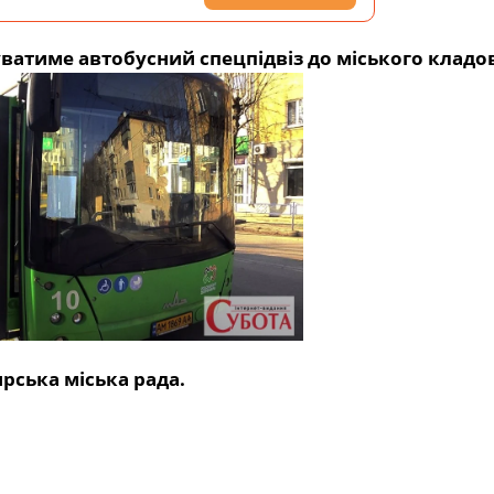
суватиме автобусний спецпідвіз до міського клад
рська міська рада.