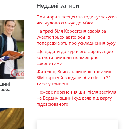
Недавні записи
Помідори з перцем за годину: закуска,
яка чудово смакує до м’яса
На трасі біля Коростеня аварія за
участю трьох авто: водіїв
попереджають про ускладнення руху
Що додати до курячого фаршу, щоб
котлети вийшли неймовірно
соковитими
Жительці Звягельщини «оновили»
SIM-картку й завдали збитків на 31
тисячу гривень
рщині
треба
Ножове поранення шиї після застілля:
на Бердичівщині суд взяв під варту
підозрюваного