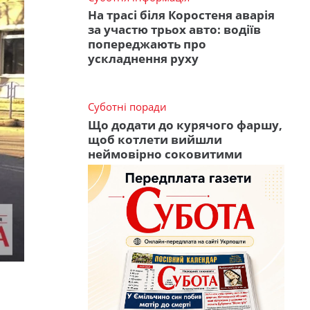
На трасі біля Коростеня аварія
за участю трьох авто: водіїв
попереджають про
ускладнення руху
Суботні поради
Що додати до курячого фаршу,
щоб котлети вийшли
неймовірно соковитими