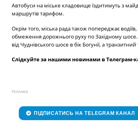
Автобуси на міське кладовище їздитимуть з майд
маршрутів тарифом.
Окрім того, міська рада також попереджає водіїв
обмеження дорожнього руху по Західному шосе.
від Чуднівського шосе в бік Богунії, а транзитн
Слідкуйте за нашими новинами в Телеграм-к
РЕКЛАМА
ПІДПИСАТИСЬ НА TELEGRAM КАНАЛ