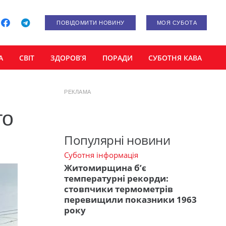
ПОВІДОМИТИ НОВИНУ
МОЯ СУБОТА
А
СВІТ
ЗДОРОВ’Я
ПОРАДИ
СУБОТНЯ КАВА
РЕКЛАМА
го
Популярні новини
Суботня інформація
Житомирщина б’є
температурні рекорди:
стовпчики термометрів
перевищили показники 1963
року