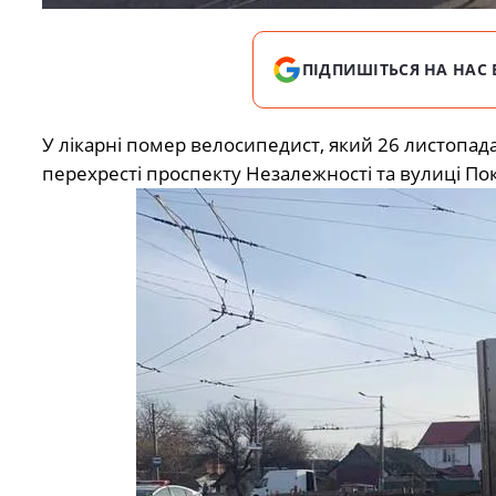
ПІДПИШІТЬСЯ НА НАС 
У лікарні помер велосипедист, який 26 листопада
перехресті проспекту Незалежності та вулиці Пок