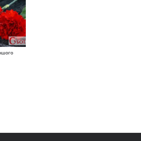
аршого