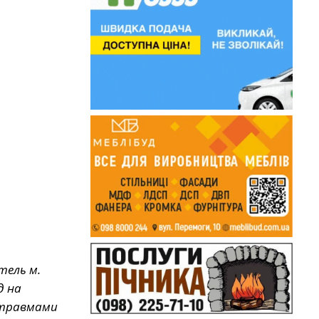
тель м.
д на
и травмами