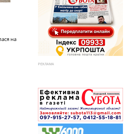
лася на
РЕКЛАМА