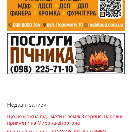
Недавні записи
Що не можна піднімати із землі 8 серпня: народні
прикмети на Мирона-вітрогона
Суботній хіт-парад: COKAINÉ, KODI та OMEN