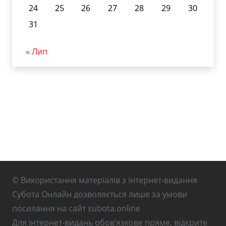
24
25
26
27
28
29
30
31
« Лип
© Використання матеріалів з інтернет-видання
Субота Онлайн дозволяється лише за умови
посилання на сайт subota.online
Для інтернет-видань обов’язкове пряме, відкрите