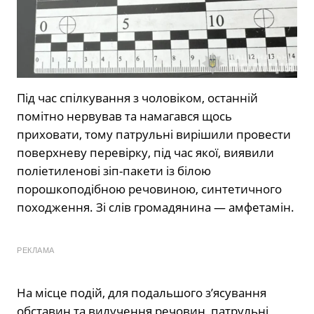
Під час спілкування з чоловіком, останній
помітно нервував та намагався щось
приховати, тому патрульні вирішили провести
поверхневу перевірку, під час якої, виявили
поліетиленові зіп-пакети із білою
порошкоподібною речовиною, синтетичного
походження. Зі слів громадянина — амфетамін.
РЕКЛАМА
На місце подій, для подальшого з’ясування
обставин та вилучення речовин, патрульні