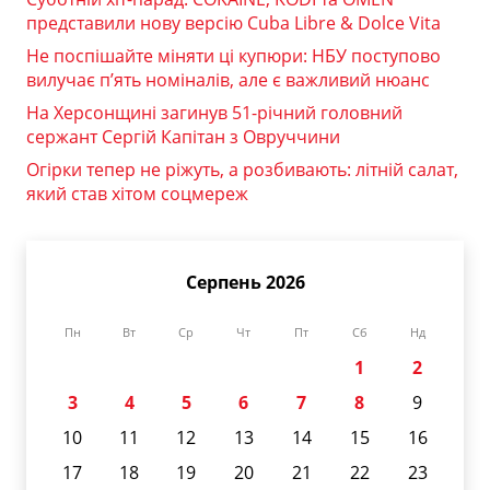
представили нову версію Cuba Libre & Dolce Vita
Не поспішайте міняти ці купюри: НБУ поступово
вилучає п’ять номіналів, але є важливий нюанс
На Херсонщині загинув 51-річний головний
сержант Сергій Капітан з Овруччини
Огірки тепер не ріжуть, а розбивають: літній салат,
який став хітом соцмереж
Серпень 2026
Пн
Вт
Ср
Чт
Пт
Сб
Нд
1
2
3
4
5
6
7
8
9
10
11
12
13
14
15
16
17
18
19
20
21
22
23