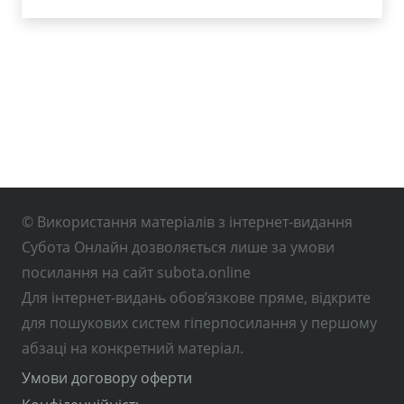
© Використання матеріалів з інтернет-видання
Субота Онлайн дозволяється лише за умови
посилання на сайт subota.online
Для інтернет-видань обов’язкове пряме, відкрите
для пошукових систем гіперпосилання у першому
абзаці на конкретний матеріал.
Умови договору оферти