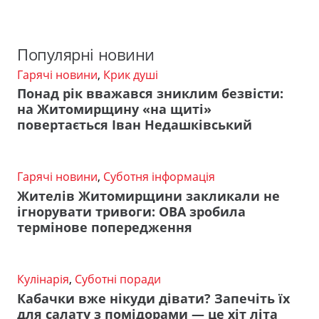
Популярні новини
Гарячі новини
,
Крик душі
Понад рік вважався зниклим безвісти:
на Житомирщину «на щиті»
повертається Іван Недашківський
Гарячі новини
,
Суботня інформація
Жителів Житомирщини закликали не
ігнорувати тривоги: ОВА зробила
термінове попередження
Кулінарія
,
Суботні поради
Кабачки вже нікуди дівати? Запечіть їх
для салату з помідорами — це хіт літа