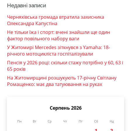
Недавні записи
Черняхівська громада втратила захисника
Олександра Капустіна
Не тільки їжа і спорт: вчені знайшли ще один
фактор повільного набору ваги
У Житомирі Mercedes зіткнувся з Yamaha: 18-
річного мотоцикліста госпіталізували
Пенсія у 2026 році: скільки стажу потрібно у 60, 63 і
65 років
На Житомирщині розшукують 17-річну Світлану
Ромащенко: має два татуювання на руках
Серпень 2026
Пн
Вт
Ср
Чт
Пт
Сб
Нд
1
2