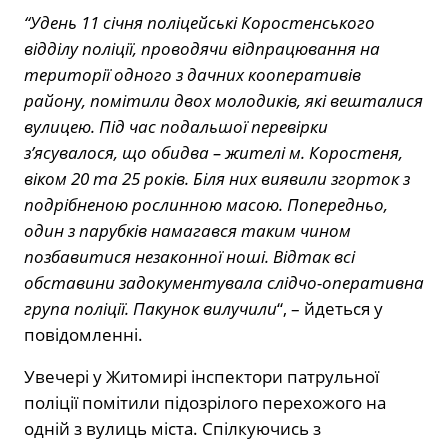
“Удень 11 січня поліцейські Коростенського
відділу поліції, проводячи відпрацювання на
території одного з дачних кооперативів
району, помітили двох молодиків, які вешталися
вулицею. Під час подальшої перевірки
з’ясувалося, що обидва – жителі м. Коростеня,
віком 20 та 25 років. Біля них виявили згорток з
подрібненою рослинною масою. Попередньо,
один з парубків намагався таким чином
позбавитися незаконної ноші. Відтак всі
обставини задокументувала слідчо-оперативна
група поліції. Пакунок вилучили
“, – йдеться у
повідомленні.
Увечері у Житомирі інспектори патрульної
поліції помітили підозрілого перехожого на
одній з вулиць міста. Спілкуючись з