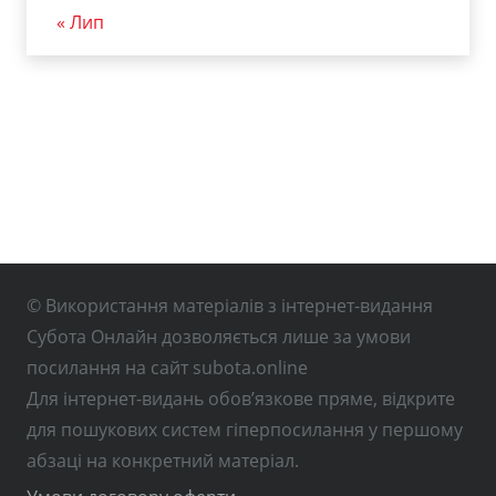
« Лип
© Використання матеріалів з інтернет-видання
Субота Онлайн дозволяється лише за умови
посилання на сайт subota.online
Для інтернет-видань обов’язкове пряме, відкрите
для пошукових систем гіперпосилання у першому
абзаці на конкретний матеріал.