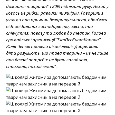
домашня тварина?” і 80% піднімали руку. Нехай у
когось це рибки, равлики чи ящірки. Говорили з
учнями про причини безпритульності, обов’язки
відповідальних господарів та, звісно, про
співчуття, повагу та любов до тварин. Голова
громадської організації “КітПесЄнотКорова”
Юлія Чепюк провела цікаві лекції. Добре, коли
діти розуміють, що права тварини – це не лише
про базові потреби: не бути голодною,
спраглою, покаліченою”.