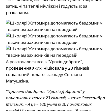
затишні та теплі нічліжки і годують їх за
розкладом.
А розпочалося все з “Уроків доброти”,
проведення яких ініціювала у 23 гімназії
соціальний педагог закладу Світлана
Матушкіна.
“Провели двадцять “Уроків Доброти” у
початкових класах 23 гімназії, – каже Олександра
Мельник. – А це – 620 учнів із 20 початкових
класів! Ми починали з запитання: “В кого є