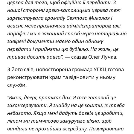
церква для того, щоб офіційно її передати. З
нашої сторони греко-католицька церква теж
зареєструвала громаду Святого Миколая і
власне мене призначила адміністратором цієї
парафії. І ми в законний спосіб через нотаріально
завірені документи маємо один одному
передати і прийняти цю будівлю. На жаль, це
триває досить довго”,
— сказав Олег Лучка.
З його слів, новостворена громада УГКЦ готова
реконструювати храм та відновити у ньому
служби.
“Вікна, двері, протікає дах. Я вже готовий це
законсервувати. Я знайду на це кошти, їх треба
небагато. Якщо мені дадуть дозвіл це зробити,
літом ми тимчасово замуруємо вікна, щоб
вандали не проходили всередину. Позакриваємо