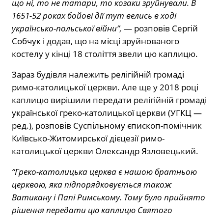
що ні, то не татари, то козаки зруйнували. В
1651-52 роках бойові дії тут велись в ході
українсько-польської війни”,
— розповів Сергій
Собчук і додав, що на місці зруйнованого
костелу у кінці 18 століття звели цю каплицю.
Зараз будівля належить релігійній громаді
римо-католицької церкви. Але ще у 2018 році
каплицю вирішили передати релігійній громаді
української греко-католицької церкви (УГКЦ —
ред.), розповів Суспільному єпископ-помічник
Київсько-Житомирської дієцезії римо-
католицької церкви Олександр Язловецький.
“Греко-католицька церква є нашою братньою
церквою, яка підпорядковується також
Ватикану і Папі Римському. Тому було прийнято
рішення передати цю каплицю Святого