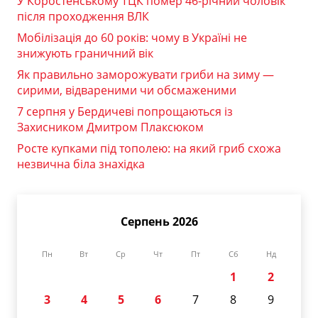
У Коростенському ТЦК помер 46-річний чоловік
після проходження ВЛК
Мобілізація до 60 років: чому в Україні не
знижують граничний вік
Як правильно заморожувати гриби на зиму —
сирими, відвареними чи обсмаженими
7 серпня у Бердичеві попрощаються із
Захисником Дмитром Плаксюком
Росте купками під тополею: на який гриб схожа
незвична біла знахідка
Серпень 2026
Пн
Вт
Ср
Чт
Пт
Сб
Нд
1
2
3
4
5
6
7
8
9