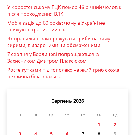
У Коростенському ТЦК помер 46-річний чоловік
після проходження ВЛК
Мобілізація до 60 років: чому в Україні не
знижують граничний вік
Як правильно заморожувати гриби на зиму —
сирими, відвареними чи обсмаженими
7 серпня у Бердичеві попрощаються із
Захисником Дмитром Плаксюком
Росте купками під тополею: на який гриб схожа
незвична біла знахідка
Серпень 2026
Пн
Вт
Ср
Чт
Пт
Сб
Нд
1
2
3
4
5
6
7
8
9