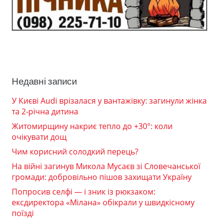
Недавні записи
У Києві Audi врізалася у вантажівку: загинули жінка
та 2-річна дитина
Житомирщину накриє тепло до +30°: коли
очікувати дощ
Чим корисний солодкий перець?
На війні загинув Микола Мусаєв зі Словечанської
громади: добровільно пішов захищати Україну
Попросив селфі — і зник із рюкзаком:
ексдиректора «Мілана» обікрали у швидкісному
поїзді