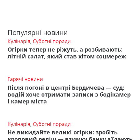
Популярні новини
Кулінарія
,
Суботні поради
Огірки тепер не ріжуть, а розбивають:
літній салат, який став хітом соцмереж
Гарячі новини
Після погоні в центрі Бердичева — суд:
водій хоче отримати записи з бодікамер
і камер міста
Кулінарія
,
Суботні поради
Не викидайте великі огірки: зробіть
кроповий реліш — взимку банку з’їдають