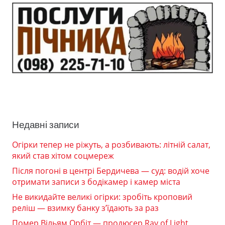
Недавні записи
Огірки тепер не ріжуть, а розбивають: літній салат,
який став хітом соцмереж
Після погоні в центрі Бердичева — суд: водій хоче
отримати записи з бодікамер і камер міста
Не викидайте великі огірки: зробіть кроповий
реліш — взимку банку з’їдають за раз
Помер Вільям Орбіт — продюсер Ray of Light