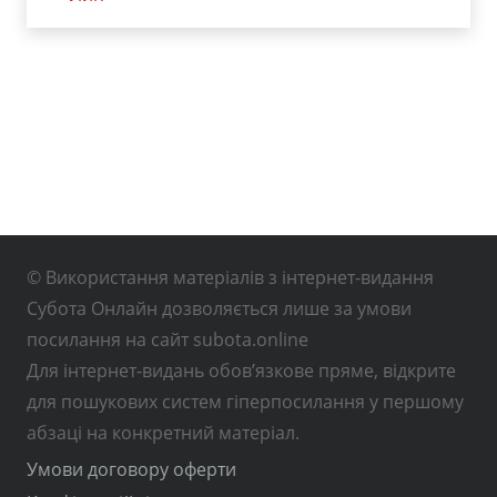
© Використання матеріалів з інтернет-видання
Субота Онлайн дозволяється лише за умови
посилання на сайт subota.online
Для інтернет-видань обов’язкове пряме, відкрите
для пошукових систем гіперпосилання у першому
абзаці на конкретний матеріал.
Умови договору оферти