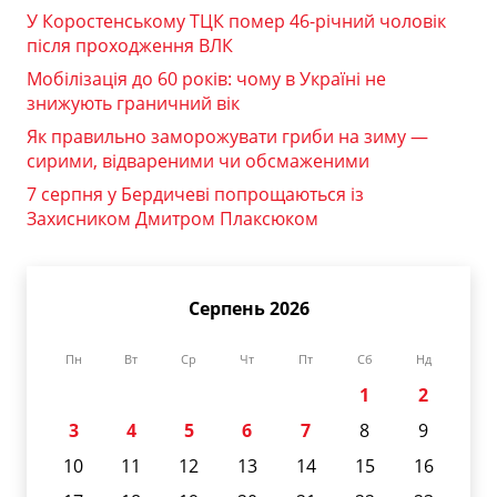
У Коростенському ТЦК помер 46-річний чоловік
після проходження ВЛК
Мобілізація до 60 років: чому в Україні не
знижують граничний вік
Як правильно заморожувати гриби на зиму —
сирими, відвареними чи обсмаженими
7 серпня у Бердичеві попрощаються із
Захисником Дмитром Плаксюком
Серпень 2026
Пн
Вт
Ср
Чт
Пт
Сб
Нд
1
2
3
4
5
6
7
8
9
10
11
12
13
14
15
16