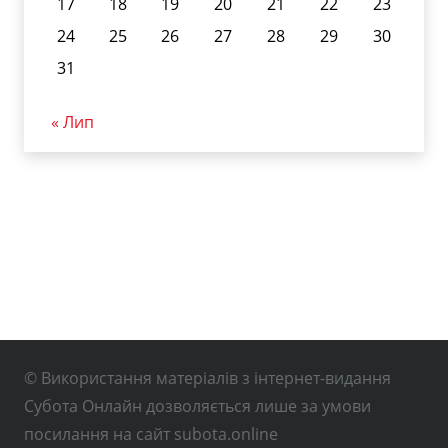
17
18
19
20
21
22
23
24
25
26
27
28
29
30
31
« Лип
© Використання матеріалів з інтернет-видання
Субота Онлайн дозволяється лише за умови
посилання на сайт subota.online