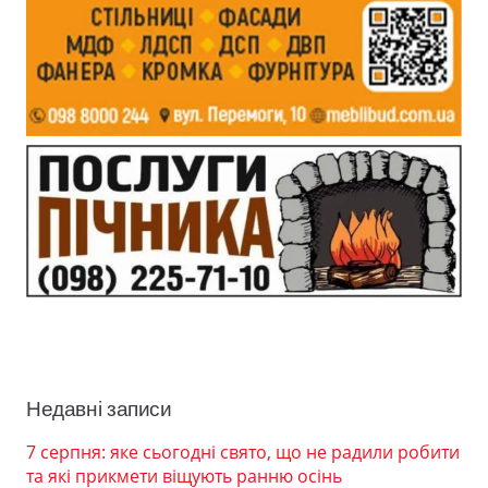
Недавні записи
7 серпня: яке сьогодні свято, що не радили робити
та які прикмети віщують ранню осінь