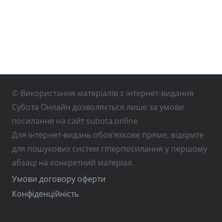
© Використання матеріалів з інтернет-видання
Субота Онлайн дозволяється лише за умови
посилання на сайт subota.online
Для інтернет-видань обов’язкове пряме, відкрите
для пошукових систем гіперпосилання у першому
абзаці на конкретний матеріал.
Умови договору оферти
Конфіденційність