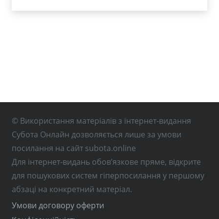
© Використання матеріалів з інтернет-видання
Субота Онлайн дозволяється лише за умови
посилання на сайт subota.online
Для інтернет-видань обов’язкове пряме, відкрите
для пошукових систем гіперпосилання у першому
абзаці на конкретний матеріал.
Умови договору оферти