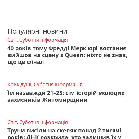
Популярні новини
Світ
,
Суботня інформація
40 років тому Фредді Мерк’юрі востаннє
вийшов на сцену з Queen: ніхто не знав,
що це фінал
Крик душі
,
Суботня інформація
Їм назавжди 21–23: сім історій молодих
захисників Житомирщини
Світ
,
Суботня інформація
Труни висіли на скелях понад 2 тисячі
років: ДНК розкрила, хто залишив їх у