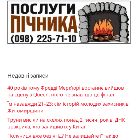
Недавні записи
40 років тому Фредді Мерк’юрі востаннє вийшов
на сцену з Queen: ніхто не знав, що це фінал
Їм назавжди 21–23: сім історій молодих захисників
Житомирщини
Труни висіли на скелях понад 2 тисячі років: ДНК
розкрила, хто залишив їх у Китаї
Полуниця вже без ягід? Не залишайте її так до