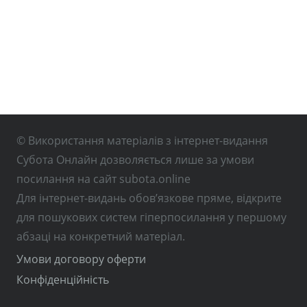
© Використання матеріалів з інтернет-видання
Субота Онлайн дозволяється лише за умови
посилання на сайт subota.online
Для інтернет-видань обов’язкове пряме, відкрите
для пошукових систем гіперпосилання у першому
абзаці на конкретний матеріал.
Умови договору оферти
Конфіденційність