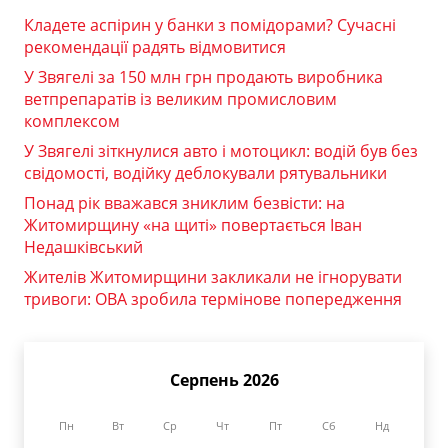
Кладете аспірин у банки з помідорами? Сучасні
рекомендації радять відмовитися
У Звягелі за 150 млн грн продають виробника
ветпрепаратів із великим промисловим
комплексом
У Звягелі зіткнулися авто і мотоцикл: водій був без
свідомості, водійку деблокували рятувальники
Понад рік вважався зниклим безвісти: на
Житомирщину «на щиті» повертається Іван
Недашківський
Жителів Житомирщини закликали не ігнорувати
тривоги: ОВА зробила термінове попередження
Серпень 2026
Пн
Вт
Ср
Чт
Пт
Сб
Нд