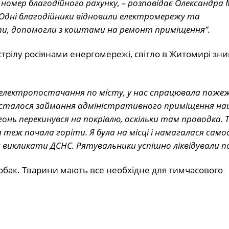
 номер благодійного рахунку, – розповідає Олександра 
Одні благодійники відновили електромережу та
оти, допомогли з коштами на ремонт приміщення”.
бстрілу росіянами енергомережі, світло в Житомирі зни
 електропостачання по місту, у нас спрацювала поже
– І сталося займання адміністративного приміщення н
огонь перекинувся на покрівлю, оскільки там проводка. 
теж почала горіти. Я була на місці і намагалася само
 викликати ДСНС. Рятувальники успішно ліквідували п
собак. Тварини мають все необхідне для тимчасового