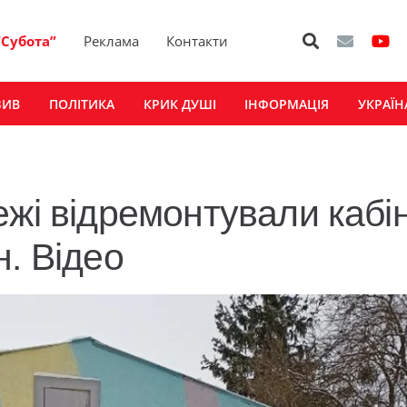
“Субота”
Реклама
Контакти
ЗИВ
ПОЛІТИКА
КРИК ДУШІ
ІНФОРМАЦІЯ
УКРАЇН
ежі відремонтували кабі
. Відео