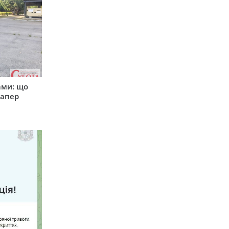
ами: що
сапер