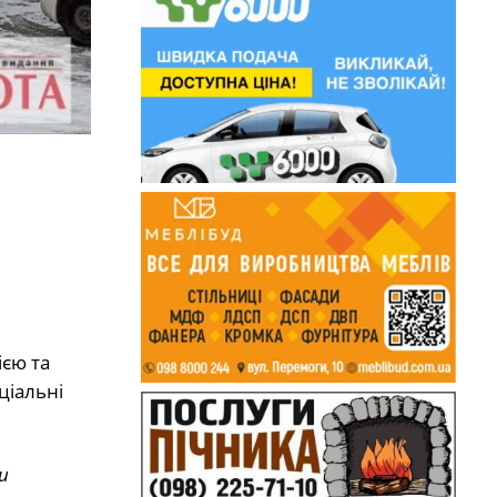
ією та
ціальні
и