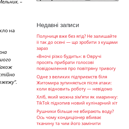
Мельник. –
Недавні записи
кло на
Полуниця вже без ягід? Не залишайте
її так до осені — що зробити з кущами
зараз
жна
«Вночі різко будить»: в Овручі
ашого
просять прибрати голосові
Також
повідомлення про повітряну тривогу
стійно
Одне з великих підприємств біля
ожежу”.
Житомира зупиняється після атаки:
коли відновить роботу — невідомо
Хліб, який можна зім’яти як хмаринку:
TikTok підхопив новий кулінарний хіт
Рушники більше не вбирають воду?
Ось чому кондиціонер вбиває
тканину та чим його замінити