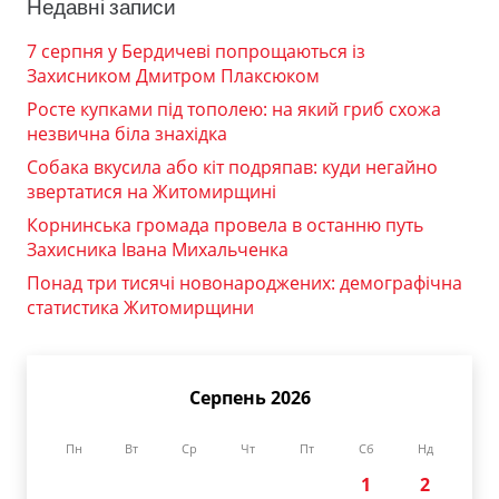
Недавні записи
7 серпня у Бердичеві попрощаються із
Захисником Дмитром Плаксюком
Росте купками під тополею: на який гриб схожа
незвична біла знахідка
Собака вкусила або кіт подряпав: куди негайно
звертатися на Житомирщині
Корнинська громада провела в останню путь
Захисника Івана Михальченка
Понад три тисячі новонароджених: демографічна
статистика Житомирщини
Серпень 2026
Пн
Вт
Ср
Чт
Пт
Сб
Нд
1
2