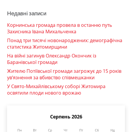
Недавні записи
Корнинська громада провела в останню путь
Захисника Івана Михальченка
Понад три тисячі новонароджених: демографічна
статистика Житомирщини
На війні загинув Олександр Окончик із
Баранівської громади
Жителю Потіївської громади загрожує до 15 років
ув’язнення за вбивство співмешканки
У Свято-Михайлівському соборі Житомира
освятили плоди нового врожаю
Серпень 2026
Пн
Вт
Ср
Чт
Пт
Сб
Нд