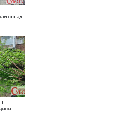
у
или понад
11
рщини