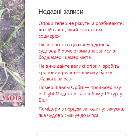
Недавні записи
Огірки тепер не ріжуть, а розбивають:
літній салат, який став хітом
соцмереж
Після погоні в центрі Бердичева —
суд: водій хоче отримати записи з
бодікамер і камер міста
Не викидайте великі огірки: зробіть
кроповий реліш — взимку банку
з’їдають за раз
Помер Вільям Орбіт — продюсер Ray
of Light Мадонни та альбому 13 гурту
Blur
Помідори з перцем за годину: закуска,
яка чудово смакує до м’яса