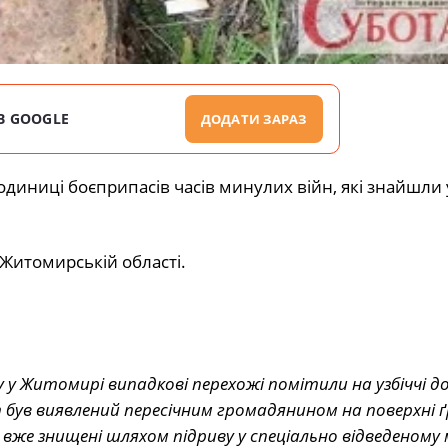
В GOOGLE
ДОДАТИ ЗАРАЗ
одиниці боєприпасів часів минулих війн, які знайшли 
Житомирській області.
 у Житомирі випадкові перехожі помітили на узбіччі д
був виявлений пересічним громадянином на поверхні 
 вже знищені шляхом підриву у спеціально відведеному 