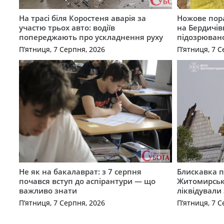
На трасі біля Коростеня аварія за
Ножове пора
участю трьох авто: водіїв
на Бердичів
попереджають про ускладнення руху
підозрюван
П’ятниця, 7 Серпня, 2026
П’ятниця, 7 С
Не як на бакалаврат: з 7 серпня
Блискавка п
почався вступ до аспірантури — що
Житомирськ
важливо знати
ліквідували
П’ятниця, 7 Серпня, 2026
П’ятниця, 7 С