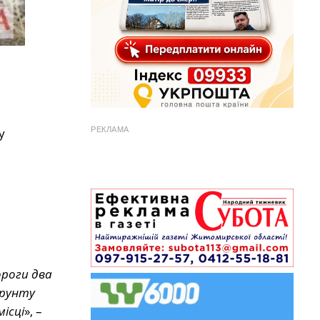
РЕКЛАМА
у
ороги два
ґрунту
місці
», –