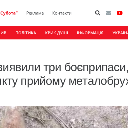
“Субота”
Реклама
Контакти
ЗИВ
ПОЛІТИКА
КРИК ДУШІ
ІНФОРМАЦІЯ
УКРАЇН
виявили три боєприпаси,
нкту прийому металобрух