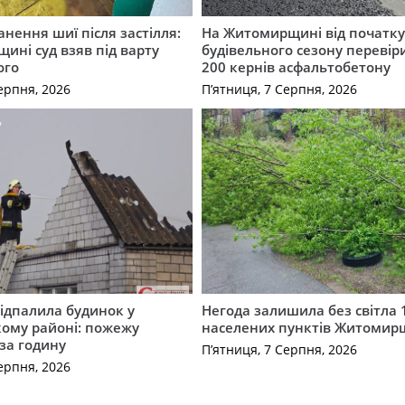
нення шиї після застілля:
На Житомирщині від початк
щині суд взяв під варту
будівельного сезону перевір
ого
200 кернів асфальтобетону
ерпня, 2026
П’ятниця, 7 Серпня, 2026
ідпалила будинок у
Негода залишила без світла 
ому районі: пожежу
населених пунктів Житоми
 за годину
П’ятниця, 7 Серпня, 2026
ерпня, 2026