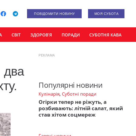
ПОВІДОМИТИ НОВИНУ
МОЯ СУБОТА
А
СВІТ
ЗДОРОВ’Я
ПОРАДИ
СУБОТНЯ КАВА
РЕКЛАМА
 два
ту.
Популярні новини
Кулінарія
,
Суботні поради
Огірки тепер не ріжуть, а
розбивають: літній салат, який
став хітом соцмереж
Гарячі новини