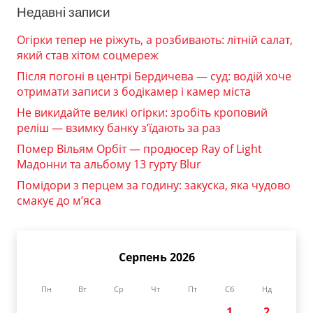
Недавні записи
Огірки тепер не ріжуть, а розбивають: літній салат,
який став хітом соцмереж
Після погоні в центрі Бердичева — суд: водій хоче
отримати записи з бодікамер і камер міста
Не викидайте великі огірки: зробіть кроповий
реліш — взимку банку з’їдають за раз
Помер Вільям Орбіт — продюсер Ray of Light
Мадонни та альбому 13 гурту Blur
Помідори з перцем за годину: закуска, яка чудово
смакує до м’яса
Серпень 2026
Пн
Вт
Ср
Чт
Пт
Сб
Нд
1
2