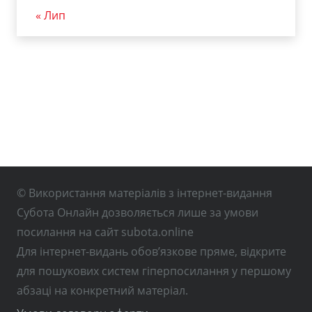
« Лип
© Використання матеріалів з інтернет-видання
Субота Онлайн дозволяється лише за умови
посилання на сайт subota.online
Для інтернет-видань обов’язкове пряме, відкрите
для пошукових систем гіперпосилання у першому
абзаці на конкретний матеріал.