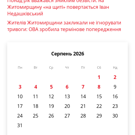
Понад рік вважався зниклим безвісти: на
Житомирщину «на щиті» повертається Іван
Недашківський
Жителів Житомирщини закликали не ігнорувати
тривоги: ОВА зробила термінове попередження
Серпень 2026
Пн
Вт
Ср
Чт
Пт
Сб
Нд
1
2
3
4
5
6
7
8
9
10
11
12
13
14
15
16
17
18
19
20
21
22
23
24
25
26
27
28
29
30
31