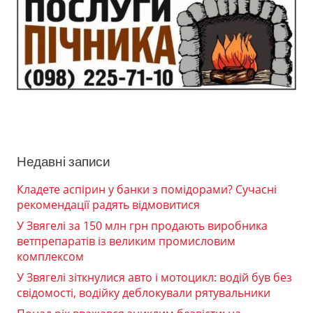
Недавні записи
Кладете аспірин у банки з помідорами? Сучасні
рекомендації радять відмовитися
У Звягелі за 150 млн грн продають виробника
ветпрепаратів із великим промисловим
комплексом
У Звягелі зіткнулися авто і мотоцикл: водій був без
свідомості, водійку деблокували рятувальники