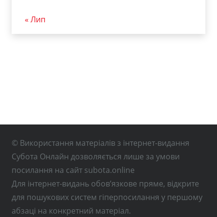
« Лип
© Використання матеріалів з інтернет-видання
Субота Онлайн дозволяється лише за умови
посилання на сайт subota.online
Для інтернет-видань обов’язкове пряме, відкрите
для пошукових систем гіперпосилання у першому
абзаці на конкретний матеріал.