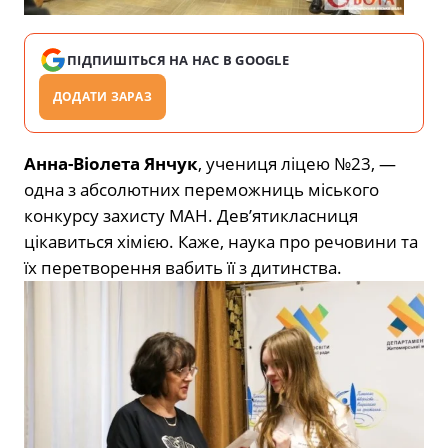
ПІДПИШІТЬСЯ НА НАС В GOOGLE
ДОДАТИ ЗАРАЗ
Анна-Віолета Янчук
, учениця ліцею №23, —
одна з абсолютних переможниць міського
конкурсу захисту МАН. Дев’ятикласниця
цікавиться хімією. Каже, наука про речовини та
їх перетворення вабить її з дитинства.