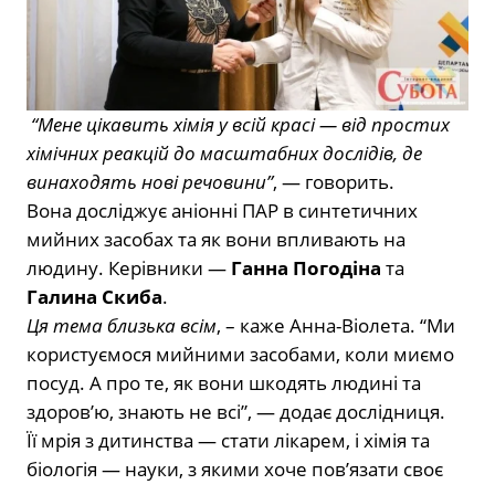
“Мене цікавить хімія у всій красі — від простих
хімічних реакцій до масштабних дослідів, де
винаходять нові речовини”
, — говорить.
Вона досліджує аніонні ПАР в синтетичних
мийних засобах та як вони впливають на
людину. Керівники —
Ганна Погодіна
та
Галина Скиба
.
Ця тема близька всім
, – каже Анна-Віолета. “Ми
користуємося мийними засобами, коли миємо
посуд. А про те, як вони шкодять людині та
здоров’ю, знають не всі”, — додає дослідниця.
Її мрія з дитинства — стати лікарем, і хімія та
біологія — науки, з якими хоче пов’язати своє