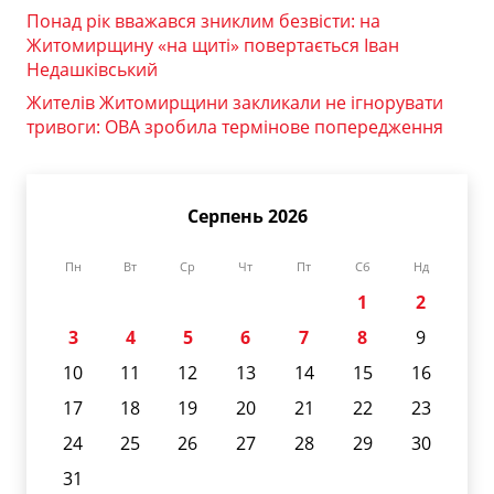
Понад рік вважався зниклим безвісти: на
Житомирщину «на щиті» повертається Іван
Недашківський
Жителів Житомирщини закликали не ігнорувати
тривоги: ОВА зробила термінове попередження
Серпень 2026
Пн
Вт
Ср
Чт
Пт
Сб
Нд
1
2
3
4
5
6
7
8
9
10
11
12
13
14
15
16
17
18
19
20
21
22
23
24
25
26
27
28
29
30
31