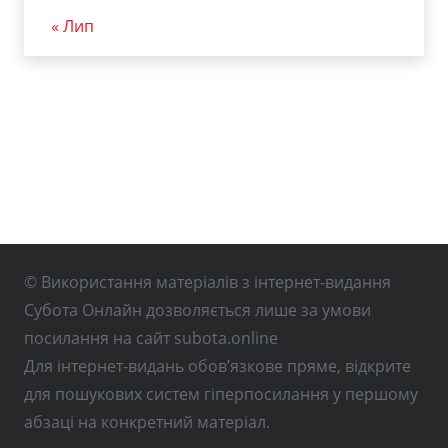
« Лип
© Використання матеріалів з інтернет-видання
Субота Онлайн дозволяється лише за умови
посилання на сайт subota.online
Для інтернет-видань обов’язкове пряме, відкрите
для пошукових систем гіперпосилання у першому
абзаці на конкретний матеріал.