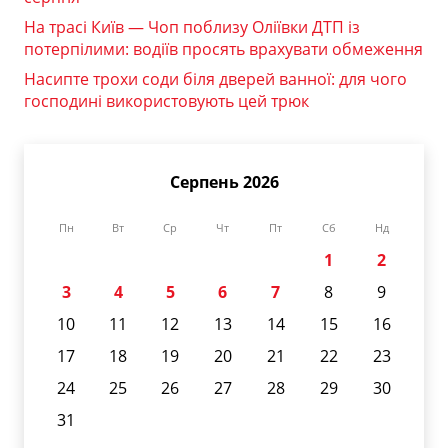
На трасі Київ — Чоп поблизу Оліївки ДТП із
потерпілими: водіїв просять врахувати обмеження
Насипте трохи соди біля дверей ванної: для чого
господині використовують цей трюк
Серпень 2026
Пн
Вт
Ср
Чт
Пт
Сб
Нд
1
2
3
4
5
6
7
8
9
10
11
12
13
14
15
16
17
18
19
20
21
22
23
24
25
26
27
28
29
30
31