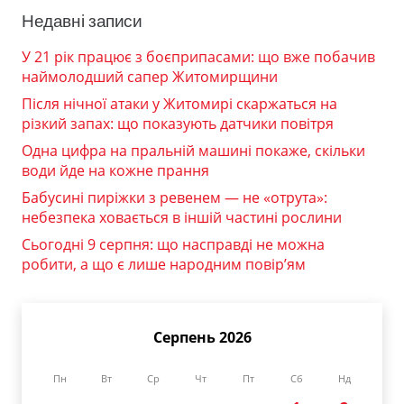
Недавні записи
У 21 рік працює з боєприпасами: що вже побачив
наймолодший сапер Житомирщини
Після нічної атаки у Житомирі скаржаться на
різкий запах: що показують датчики повітря
Одна цифра на пральній машині покаже, скільки
води йде на кожне прання
Бабусині пиріжки з ревенем — не «отрута»:
небезпека ховається в іншій частині рослини
Сьогодні 9 серпня: що насправді не можна
робити, а що є лише народним повір’ям
Серпень 2026
Пн
Вт
Ср
Чт
Пт
Сб
Нд