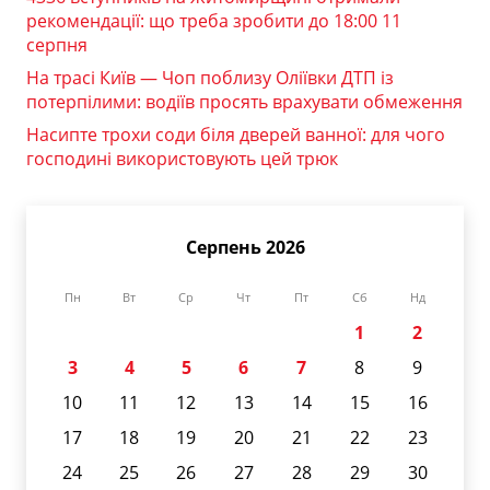
рекомендації: що треба зробити до 18:00 11
серпня
На трасі Київ — Чоп поблизу Оліївки ДТП із
потерпілими: водіїв просять врахувати обмеження
Насипте трохи соди біля дверей ванної: для чого
господині використовують цей трюк
Серпень 2026
Пн
Вт
Ср
Чт
Пт
Сб
Нд
1
2
3
4
5
6
7
8
9
10
11
12
13
14
15
16
17
18
19
20
21
22
23
24
25
26
27
28
29
30