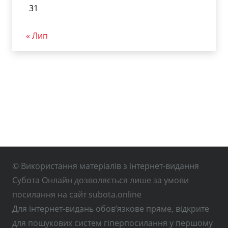
31
« Лип
© Використання матеріалів з інтернет-видання
Субота Онлайн дозволяється лише за умови
посилання на сайт subota.online
Для інтернет-видань обов’язкове пряме, відкрите
для пошукових систем гіперпосилання у першому