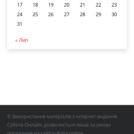
17
18
19
20
21
22
23
24
25
26
27
28
29
30
31
« Лип
© Використання матеріалів з інтернет-видання
Субота Онлайн дозволяється лише за умови
посилання на сайт subota.online