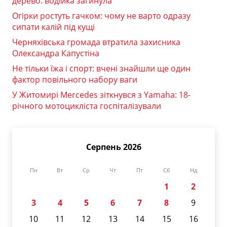
дерево: водійка загинула
Огірки ростуть гачком: чому не варто одразу
сипати калій під кущі
Черняхівська громада втратила захисника
Олександра Капустіна
Не тільки їжа і спорт: вчені знайшли ще один
фактор повільного набору ваги
У Житомирі Mercedes зіткнувся з Yamaha: 18-
річного мотоцикліста госпіталізували
Серпень 2026
Пн
Вт
Ср
Чт
Пт
Сб
Нд
1
2
3
4
5
6
7
8
9
10
11
12
13
14
15
16