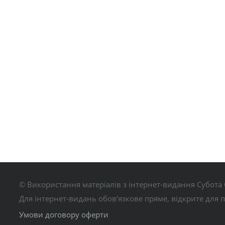
© Використання матеріалів з інтернет-видання Субота 
Для інтернет-видань обов’язкове пряме, відкрите для 
Умови договору оферти