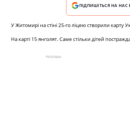
ПІДПИШІТЬСЯ НА НАС 
У Житомирі на стіні 25-го ліцею створили карту У
На карті 15 янголят. Саме стільки дітей постражд
РЕКЛАМА