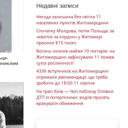
Недавні записи
Негода залишила без світла 11
населених пунктів Житомирщини
Спочатку Молдова, потім Польща: за
«квиток за кордон» у Житомирі
просили $15 тисяч
Вогонь охопив майже 10 гектарів: на
Житомирщині зафіксували 11 пожеж
ьця-
сухої рослинності
 зниклим
4336 вступників на Житомирщині
отримали рекомендації: що треба
зробити до 18:00 11 серпня
На трасі Київ — Чоп поблизу Оліївки
ДТП із потерпілими: водіїв просять
врахувати обмеження