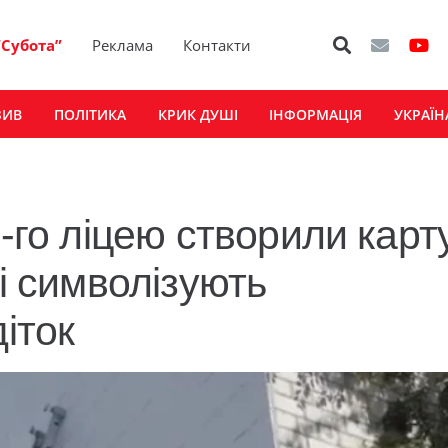
“Субота”
Реклама
Контакти
ЗИВ
ПОЛІТИКА
КРИК ДУШІ
ІНФОРМАЦІЯ
УКРАЇН
5-го ліцею створили карт
кі символізують
іток