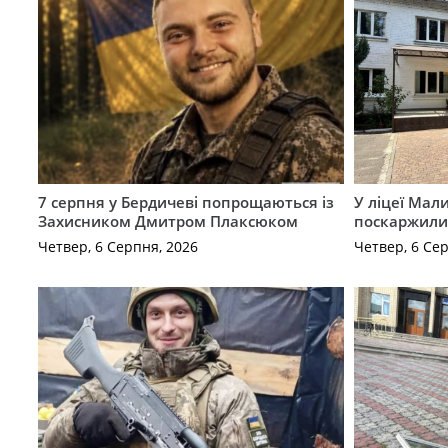
7 серпня у Бердичеві попрощаються із
У ліцеї Мал
Захисником Дмитром Плаксюком
поскаржилис
Четвер, 6 Серпня, 2026
Четвер, 6 Се