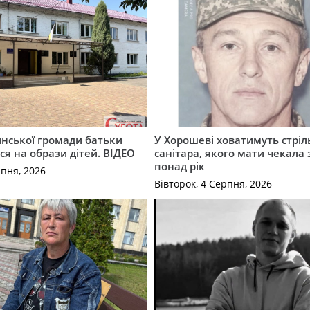
инської громади батьки
У Хорошеві ховатимуть стріл
я на образи дітей. ВІДЕО
санітара, якого мати чекала
понад рік
рпня, 2026
Вівторок, 4 Серпня, 2026