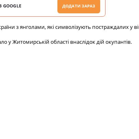
В GOOGLE
ДОДАТИ ЗАРАЗ
країни з янголами, які символізують постраждалих у вій
ало у Житомирській області внаслідок дій окупантів.