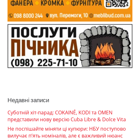
Недавні записи
Суботній хіт-парад: COKAINÉ, KODI та OMEN
представили нову версію Cuba Libre & Dolce Vita
Не поспішайте міняти ці купюри: НБУ поступово
вилучає п’ять номіналів, але є важливий нюанс