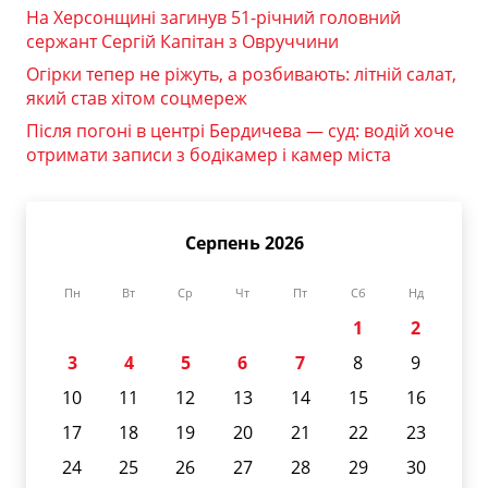
На Херсонщині загинув 51-річний головний
сержант Сергій Капітан з Овруччини
Огірки тепер не ріжуть, а розбивають: літній салат,
який став хітом соцмереж
Після погоні в центрі Бердичева — суд: водій хоче
отримати записи з бодікамер і камер міста
Серпень 2026
Пн
Вт
Ср
Чт
Пт
Сб
Нд
1
2
3
4
5
6
7
8
9
10
11
12
13
14
15
16
17
18
19
20
21
22
23
24
25
26
27
28
29
30