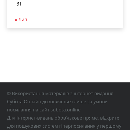
31
« Лип
© Використання матеріалів з інтернет-видання
Субота Онлайн дозволяється лише за умови
посилання на сайт subota.online
Для інтернет-видань обов’язкове пряме, відкрите
для пошукових систем гіперпосилання у першому