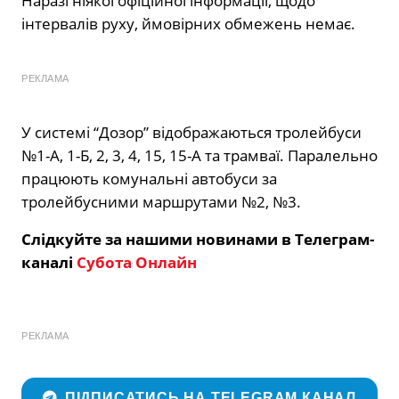
Наразі ніякої офіційної інформації, щодо
інтервалів руху, ймовірних обмежень немає.
РЕКЛАМА
У системі “Дозор” відображаються тролейбуси
№1-А, 1-Б, 2, 3, 4, 15, 15-А та трамваї. Паралельно
працюють комунальні автобуси за
тролейбусними маршрутами №2, №3.
Слідкуйте за нашими новинами в Телеграм-
каналі
Субота Онлайн
РЕКЛАМА
ПІДПИСАТИСЬ НА TELEGRAM КАНАЛ