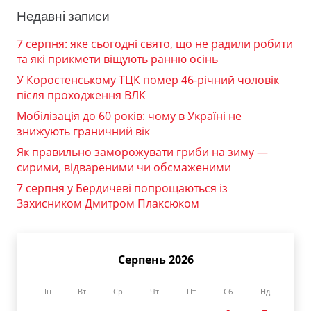
Недавні записи
7 серпня: яке сьогодні свято, що не радили робити
та які прикмети віщують ранню осінь
У Коростенському ТЦК помер 46-річний чоловік
після проходження ВЛК
Мобілізація до 60 років: чому в Україні не
знижують граничний вік
Як правильно заморожувати гриби на зиму —
сирими, відвареними чи обсмаженими
7 серпня у Бердичеві попрощаються із
Захисником Дмитром Плаксюком
Серпень 2026
Пн
Вт
Ср
Чт
Пт
Сб
Нд