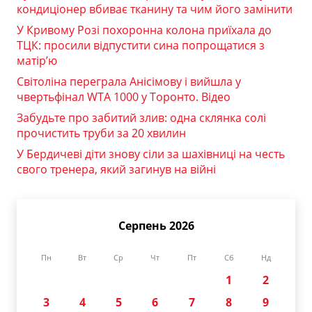
кондиціонер вбиває тканину та чим його замінити
У Кривому Розі похоронна колона приїхала до
ТЦК: просили відпустити сина попрощатися з
матір’ю
Світоліна переграла Анісімову і вийшла у
чвертьфінал WTA 1000 у Торонто. Відео
Забудьте про забитий злив: одна склянка солі
прочистить труби за 20 хвилин
У Бердичеві діти знову сіли за шахівниці на честь
свого тренера, який загинув на війні
Серпень 2026
Пн
Вт
Ср
Чт
Пт
Сб
Нд
1
2
3
4
5
6
7
8
9