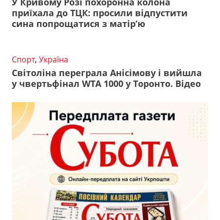
У Кривому Розі похоронна колона
приїхала до ТЦК: просили відпустити
сина попрощатися з матір’ю
Спорт
,
Україна
Світоліна переграла Анісімову і вийшла
у чвертьфінал WTA 1000 у Торонто. Відео