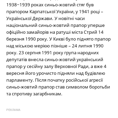
1938−1939 роках синьо-жовтий стяг був
прапором Карпатської України, у 1941 році –
Української Держави. У новітні часи
національний синьо-жовтий прапор уперше
офіційно замайорів на ратуші міста Стрий 14
березня 1990 року. У Києві було піднято прапор
над міською мерією пізніше – 24 липня 1990
року. 23 серпня 1991 року група народних
депутатів внесла синьо-жовтий український
прапор у сесійну залу Верховної Ради, а вже 4
вересня його урочисто підняли над будівлею
парламенту. Після початку російської агресії
синьо-жовтий прапор став символом боротьби
та спротиву загарбникам.
РЕКЛАМА