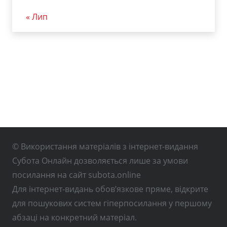
« Лип
© Використання матеріалів з інтернет-видання
Субота Онлайн дозволяється лише за умови
посилання на сайт subota.online
Для інтернет-видань обов’язкове пряме, відкрите
для пошукових систем гіперпосилання у першому
абзаці на конкретний матеріал.