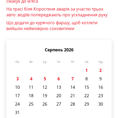
смакує до м’яса
На трасі біля Коростеня аварія за участю трьох
авто: водіїв попереджають про ускладнення руху
Що додати до курячого фаршу, щоб котлети
вийшли неймовірно соковитими
Серпень 2026
Пн
Вт
Ср
Чт
Пт
Сб
Нд
1
2
3
4
5
6
7
8
9
10
11
12
13
14
15
16
17
18
19
20
21
22
23
24
25
26
27
28
29
30
31