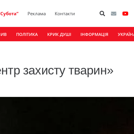
“Субота”
Реклама
Контакти
ЗИВ
ПОЛІТИКА
КРИК ДУШІ
ІНФОРМАЦІЯ
УКРАЇН
нтр захисту тварин»