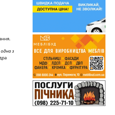
ання.
 одна з
дра