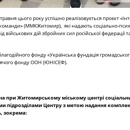
 травня цього року успішно реалізовується проєкт «Ін
команди» (ММКЖитомир), які надають соціально-псих
ід військових дій збройних сил російської федерації т
благодійного фонду «Українська фундація громадськог
итячого фонду ООН (ЮНІСЕФ).
на при Житомирському міському центрі соціальн
ними підрозділами Центру з метою надання комплек
, зокрема: