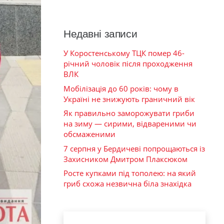
Недавні записи
У Коростенському ТЦК помер 46-
річний чоловік після проходження
ВЛК
Мобілізація до 60 років: чому в
Україні не знижують граничний вік
Як правильно заморожувати гриби
на зиму — сирими, відвареними чи
обсмаженими
7 серпня у Бердичеві попрощаються із
Захисником Дмитром Плаксюком
Росте купками під тополею: на який
гриб схожа незвична біла знахідка