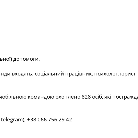
ьної) допомоги.
ди входять: соціальний працівник, психолог, юрист 
більною командою охоплено 828 осіб, які постражда
; telegram); +38 066 756 29 42