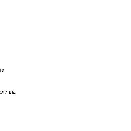
та
ли від