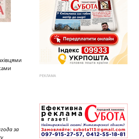
ахівцями
ками
РЕКЛАМА
года за
ку