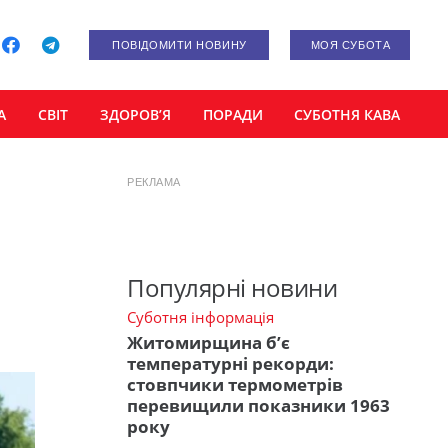
ПОВІДОМИТИ НОВИНУ
МОЯ СУБОТА
А
СВІТ
ЗДОРОВ’Я
ПОРАДИ
СУБОТНЯ КАВА
РЕКЛАМА
Популярні новини
Суботня інформація
Житомирщина б’є
температурні рекорди:
стовпчики термометрів
перевищили показники 1963
року