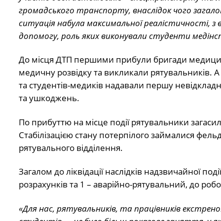
громадського транспорту, внаслідок чого загалом
ситуація набула максимальної реалістичності, з 
допомогу, роль яких виконували студенти медін
До місця ДТП першими прибули бригади медицин
медичну розвідку та викликали рятувальників. А
та студентів-медиків надавали першу невідклад
та ушкоджень.
По прибуттю на місце події рятувальники загаси
Стабілізацією стану потерпілого займалися фель
рятувального відділення.
Загалом до ліквідації наслідків надзвичайної по
розрахунків та 1 – аварійно-рятувальний, до ро
«Для нас, рятувальників, та працівників екстрен