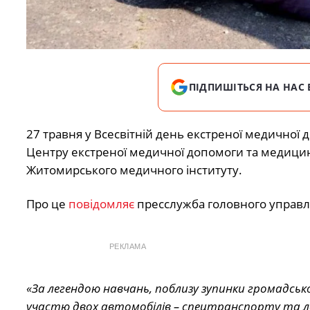
ПІДПИШІТЬСЯ НА НАС 
27 травня у Всесвітній день екстреної медичної
Центру екстреної медичної допомоги та медицин
Житомирського медичного інституту.
Про це
повідомляє
пресслужба головного управлі
РЕКЛАМА
«За легендою навчань, поблизу зупинки громадс
участю двох автомобілів – спецтранспорту та легк