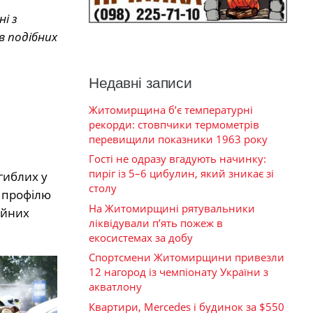
і з
в подібних
Недавні записи
Житомирщина б’є температурні
рекорди: стовпчики термометрів
перевищили показники 1963 року
Гості не одразу вгадують начинку:
пиріг із 5–6 цибулин, який зникає зі
гиблих у
столу
о профілю
На Житомирщині рятувальники
айних
ліквідували п’ять пожеж в
екосистемах за добу
Спортсмени Житомирщини привезли
12 нагород із чемпіонату України з
акватлону
Квартири, Mercedes і будинок за $550