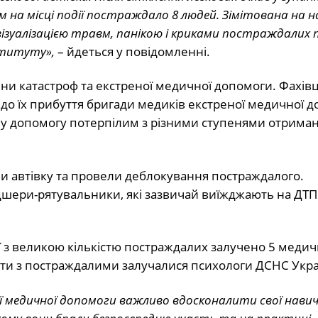
 на місці події постраждало 8 людей. Зімітована на 
візуалізацією травм, панікою і криками постраждалих 
ституту»,
– йдеться у повідомленні.
и катастроф та екстреної медичної допомоги. Фахівц
 до їх прибуття бригади медиків екстреної медичної 
ну допомогу потерпілим з різними ступенями отрима
ли автівку та провели деблокування постраждалого.
дшери-рятувальники, які зазвичай виїжджають на ДТП 
дії з великою кількістю постраждалих залучено 5 меди
боти з постраждалими залучалися психологи ДСНС Укра
ої медичної допомоги важливо вдосконалити свої навичк