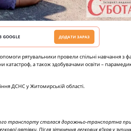
В GOOGLE
ДОДАТИ ЗАРАЗ
 допомоги рятувальники провели спільні навчання з ф
и катастроф, а також здобувачами освіти – парамеди
ння ДСНС у Житомирській області.
ького транспорту сталася дорожньо-транспортна при
ової автівки. Після зіткнення легковик в’їхав у зупин