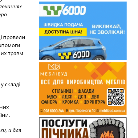
навчаннях
про
і провели
допомоги
них травм
у складі
чних
їни.
и, а для