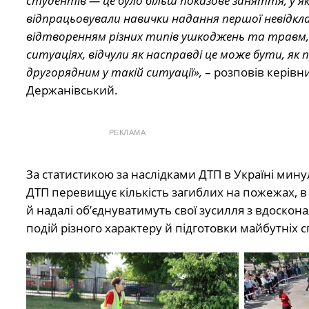
студентів — це було більш показове заняття, у 
відпрацьовували навички надання першої невідкла
відтворенням різних типів ушкоджень та травм, 
ситуаціях, відчули як насправді це може бути, як
другорядним у такій ситуації»,
– розповів керівн
Держанівський.
РЕКЛАМА
За статистикою за наслідками ДТП в Україні минул
ДТП перевищує кількість загиблих на пожежах, в
й надалі об’єднуватимуть свої зусилля з вдоскон
подій різного характеру й підготовки майбутніх сп