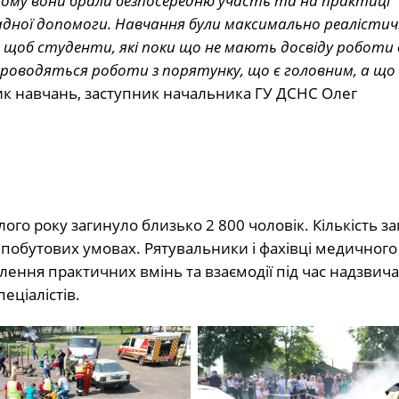
якому вони брали безпосередню участь та на практиці
дної допомоги. Навчання були максимально реалістичн
щоб студенти, які поки що не мають досвіду роботи 
 проводяться роботи з порятунку, що є головним, а що
ик навчань, заступник начальника ГУ ДСНС Олег
ого року загинуло близько 2 800 чоловік. Кількість за
 побутових умовах. Рятувальники і фахівці медичног
алення практичних вмінь та взаємодії під час надзвич
еціалістів.