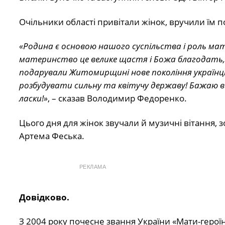
Очільники області привітали жінок, вручили їм п
«Родина є основою нашого суспільства і роль мат
материнство це велике щастя і Божа благодать, ц
подарували Житомирщині нове покоління українц
розбудувати сильну та квітучу державу! Бажаю в
ласки!»
, – сказав Володимир Федоренко.
Цього дня для жінок звучали й музичні вітання, 
Артема Феська.
РЕКЛАМА
Довідково.
З 2004 року почесне звання України «Мати-герої