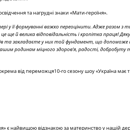
освідчення та нагрудні знаки «Мати-героїня».
ері у її формуванні важко переоцінити. Адже разом з т
е ще й велика відповідальність і кропітка праця! Дяк
ів та закладаєте у них той фундамент, що допоможе
ашим родинам міцного здоров’я, радості, добробуту 
зокрема від переможця10-го сезону шоу «Україна має 
ня» є найвищою відзнакою за материнство у нашій дер