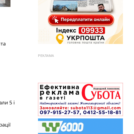
нта
РЕКЛАМА
ли 5 і
ації