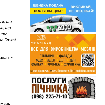
им, що
ую, що
 нам
та Божої
талант»
жаві.