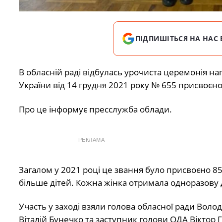
ПІДПИШІТЬСЯ НА НАС 
В обласній раді відбулась урочиста церемонія н
України від 14 грудня 2021 року № 655 присвоєно
Про це інформує пресслужба облади.
РЕКЛАМА
Загалом у 2021 році це звання було присвоєно 85
більше дітей. Кожна жінка отримала одноразову 
Участь у заході взяли голова обласної ради Воло
Віталій Бунечко та заступник голови ОДА Віктор 