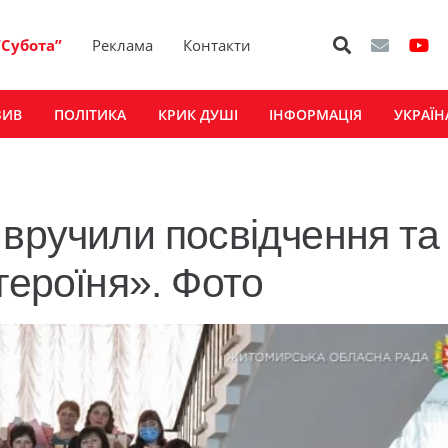
“Субота”
Реклама
Контакти
ЗИВ
ПОЛІТИКА
КРИК ДУШІ
ІНФОРМАЦІЯ
УКРАЇН
 вручили посвідчення та
героїня». Фото