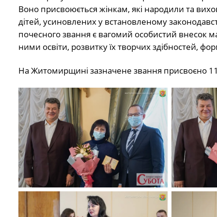
Воно присвоюється жінкам, які народили та вихова
дітей, усиновлених у встановленому законодав
почесного звання є вагомий особистий внесок мат
ними освіти, розвитку їх творчих здібностей, ф
На Житомирщині зазначене звання присвоєно 11