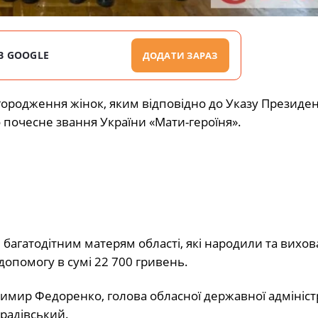
В GOOGLE
ДОДАТИ ЗАРАЗ
агородження жінок, яким відповідно до Указу Президе
 почесне звання України «Мати-героїня».
 багатодітним матерям області, які народили та вихова
допомогу в сумі 22 700 гривень.
димир Федоренко, голова обласної державної адміністр
Градівський.