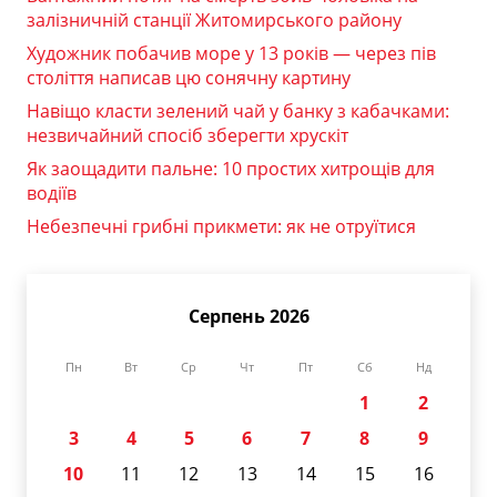
залізничній станції Житомирського району
Художник побачив море у 13 років — через пів
століття написав цю сонячну картину
Навіщо класти зелений чай у банку з кабачками:
незвичайний спосіб зберегти хрускіт
Як заощадити пальне: 10 простих хитрощів для
водіїв
Небезпечні грибні прикмети: як не отруїтися
Серпень 2026
Пн
Вт
Ср
Чт
Пт
Сб
Нд
1
2
3
4
5
6
7
8
9
10
11
12
13
14
15
16