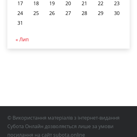
17
18
19
20
21
22
23
24
25
26
27
28
29
30
31
« Лип
© Використання матеріалів з інтернет-видання
Субота Онлайн дозволяється лише за умови
посилання на сайт subota.online