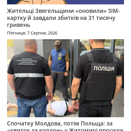
Жительці Звягельщини «оновили» SIM-
картку й завдали збитків на 31 тисячу
гривень
П’ятниця, 7 Серпня, 2026
Спочатку Молдова, потім Польща: за
«квиток за кордон» у Житомирі просили