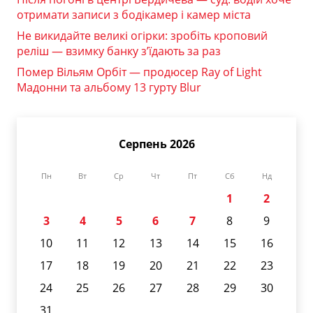
отримати записи з бодікамер і камер міста
Не викидайте великі огірки: зробіть кроповий
реліш — взимку банку з’їдають за раз
Помер Вільям Орбіт — продюсер Ray of Light
Мадонни та альбому 13 гурту Blur
Серпень 2026
Пн
Вт
Ср
Чт
Пт
Сб
Нд
1
2
3
4
5
6
7
8
9
10
11
12
13
14
15
16
17
18
19
20
21
22
23
24
25
26
27
28
29
30
31