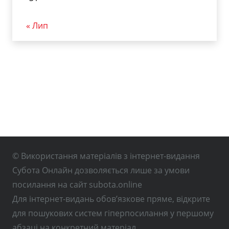
« Лип
© Використання матеріалів з інтернет-видання
Субота Онлайн дозволяється лише за умови
посилання на сайт subota.online
Для інтернет-видань обов’язкове пряме, відкрите
для пошукових систем гіперпосилання у першому
абзаці на конкретний матеріал.