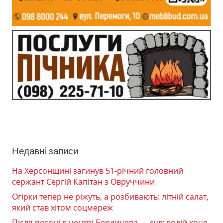
Недавні записи
На Херсонщині загинув 51-річний головний
сержант Сергій Капітан з Овруччини
Огірки тепер не ріжуть, а розбивають: літній салат,
який став хітом соцмереж
Після погоні в центрі Бердичева — суд: водій хоче