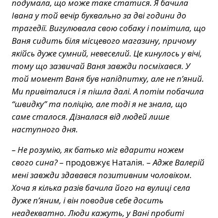
подумала, що може таке статися. Я бачила
Івана у той вечір буквально за дві години до
трагедії. Вигулювала свою собаку і помітила, що
Ваня сидить біля місцевого магазину, причому
якійсь дуже сумний, невеселий. Це кинулось у вічі,
тому що зазвичай Ваня завжди посміхався. У
той момент Ваня був напідпитку, але не п’яний.
Ми привіталися і я пішла далі. А потім побачила
“швидку” та поліцію, але тоді я не знала, що
саме сталося. Дізналася від людей лише
наступного дня.
– Не розумію, як батько міг вдарити ножем
свого сина?
– продовжує Наталія. –
Адже Валерій
мені завжди здавався позитивним чоловіком.
Хоча я кілька разів бачила його на вулиці села
дуже п’яним, і він поводив себе досить
неадекватно. Люди кажуть, у Вані пробиті