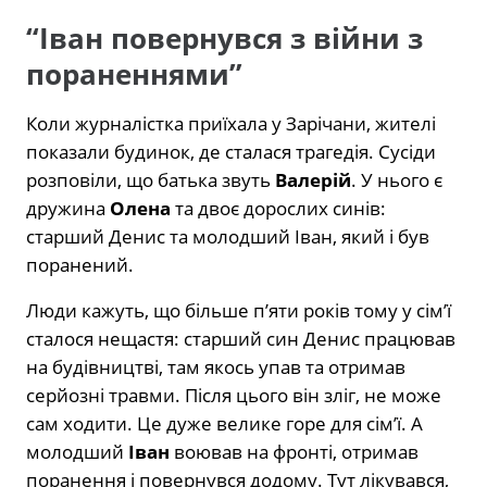
“Іван повернувся з війни з
пораненнями”
Коли журналістка приїхала у Зарічани, жителі
показали будинок, де сталася трагедія. Сусіди
розповіли, що батька звуть
Валерій
. У нього є
дружина
Олена
та двоє дорослих синів:
старший Денис та молодший Іван, який і був
поранений.
Люди кажуть, що більше п’яти років тому у сім’ї
сталося нещастя: старший син Денис працював
на будівництві, там якось упав та отримав
серйозні травми. Після цього він зліг, не може
сам ходити. Це дуже велике горе для сім’ї. А
молодший
Іван
воював на фронті, отримав
поранення і повернувся додому. Тут лікувався,