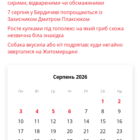
сирими, відвареними чи обсмаженими
7 серпня у Бердичеві попрощаються із
Захисником Дмитром Плаксюком
Росте купками під тополею: на який гриб схожа
незвична біла знахідка
Собака вкусила або кіт подряпав: куди негайно
звертатися на Житомирщині
Серпень 2026
Пн
Вт
Ср
Чт
Пт
Сб
Нд
1
2
3
4
5
6
7
8
9
10
11
12
13
14
15
16
17
18
19
20
21
22
23