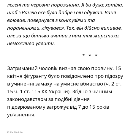
легені та черевна порожнина. Я би дуже хотіла,
щоб з Ванею все було добре і він одужав. Ваня
воював, повернувся з контузіями та
пораненнями, лікувався. Так, він дійсно випивав,
але за що батько вчинив з ним так жорстоко,
неможливо уявити.
*
*
*
Затриманий чоловік визнав свою провину. 15
квітня фігуранту було повідомлено про підозру
в учиненні замаху на умисне вбивство (ч. 2 ст.
15 ч. 1 ст. 115 КК України). Згідно з чинним
законодавством за подібні діяння
підозрюваному загрожує від 7 до 15 років
ув’язнення.
РЕКЛАМА