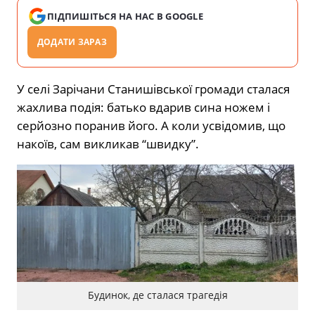
ПІДПИШІТЬСЯ НА НАС В GOOGLE
ДОДАТИ ЗАРАЗ
У селі Зарічани Станишівської громади сталася
жахлива подія: батько вдарив сина ножем і
серйозно поранив його. А коли усвідомив, що
накоїв, сам викликав “швидку”.
Будинок, де сталася трагедія