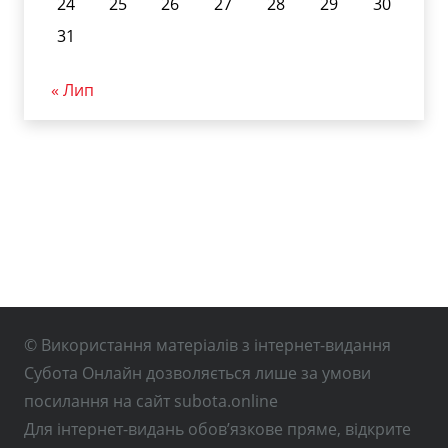
24
25
26
27
28
29
30
31
« Лип
© Використання матеріалів з інтернет-видання
Субота Онлайн дозволяється лише за умови
посилання на сайт subota.online
Для інтернет-видань обов’язкове пряме, відкрите