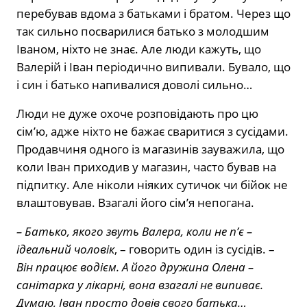
перебував вдома з батьками і братом. Через що
так сильно посварилися батько з молодшим
Іваном, ніхто не знає. Але люди кажуть, що
Валерій і Іван періодично випивали. Бувало, що
і син і батько напивалися доволі сильно…
Люди не дуже охоче розповідають про цю
сім’ю, адже ніхто не бажає сваритися з сусідами.
Продавчиня одного із магазинів зауважила, що
коли Іван приходив у магазин, часто бував на
підпитку. Але ніколи ніяких сутичок чи бійок не
влаштовував. Взагалі його сім’я непогана.
– Батько, якого звуть Валера, коли не п’є –
ідеальний чоловік
, – говорить один із сусідів. –
Він працює водієм. А його дружина Олена –
санітарка у лікарні, вона взагалі не випиває.
Думаю, Іван просто довів свого батька…