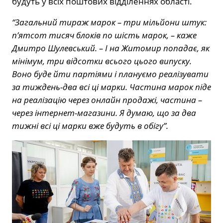
будуть у всіх поштових відділеннях області.
“Загальний тираж марок – три мільйони штук:
п’ятсот тисяч блоків по шість марок, – каже
Дмитро Шулевський. – І на Житомир попадає, як
мінімум, три відсотки всього цього випуску.
Воно буде йти партіями і плануємо реалізувати
за тиждень-два всі ці марки. Частина марок піде
на реалізацію через онлайн продажі, частина –
через інтернет-магазини. Я думаю, що за два
тижні всі ці марки вже будуть в обігу”.