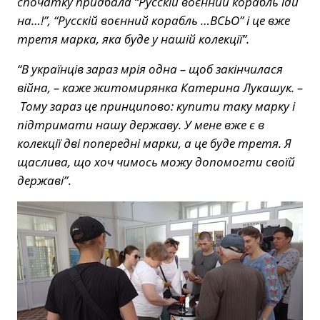
спочатку придбала “Русскій воєнний корабль іди
на…!”, “Русскій воєнний корабль …ВСЬО” і це вже
третя марка, яка буде у нашій колекції”.
“В українців зараз мрія одна – щоб закінчилася
війна, – каже житомирянка Катерина Лукашук.
–
Тому зараз це принципово: купити таку марку і
підтримати нашу державу. У мене вже є в
колекції дві попередні марки, а це буде третя. Я
щаслива, що хоч чимось можу допомогти своїй
державі”
.