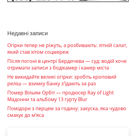
Недавні записи
Огірки тепер не ріжуть, а розбивають: літній салат,
який став хітом соцмереж
Після погоні в центрі Бердичева — суд: водій хоче
отримати записи з бодікамер і камер міста
Не викидайте великі огірки: зробіть кроповий
реліш — взимку банку з’їдають за раз
Помер Вільям Орбіт — продюсер Ray of Light
Мадонни та альбому 13 гурту Blur
Помідори з перцем за годину: закуска, яка чудово
смакує до м’яса